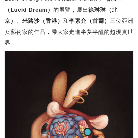
的展覽，展出
（Lucid Dream）
徐琳琳（北
、
和
三位亞洲
京）
米路沙（香港）
李素允（首爾）
女藝術家的作品，帶大家走進半夢半醒的超現實世
界。