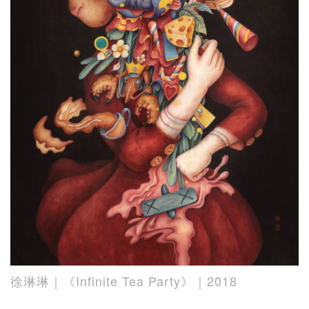
徐琳琳｜《Infinite Tea Party》｜2018