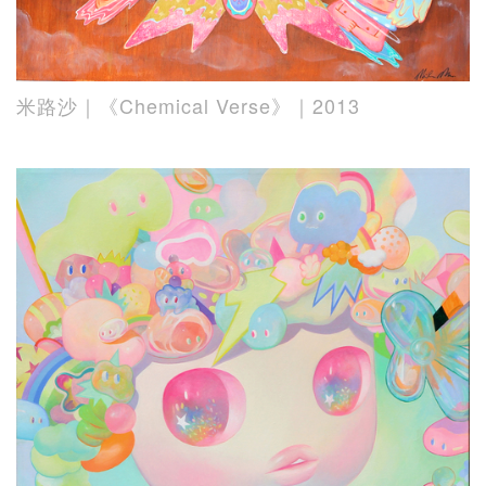
米路沙｜《Chemical Verse》｜2013