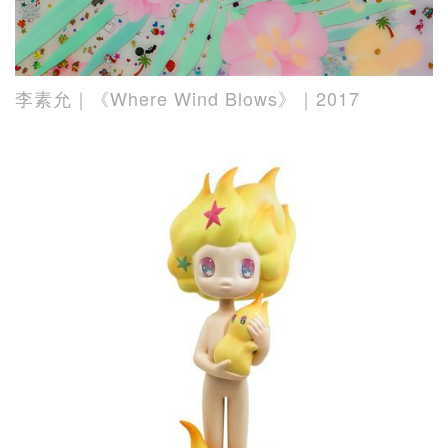
李素允｜《Where Wind Blows》｜2017