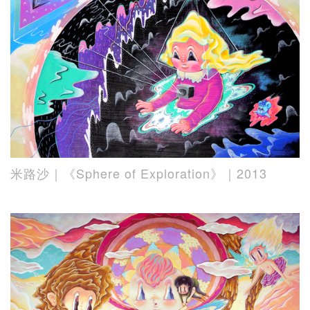
米路沙｜《Sphere of Exploration》｜2013