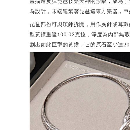
畫描繪反彈琵琶伎樂天神的形象，成為了
為設計，末端連繫著琵琶這東方樂器，巨
琵琶部份可與項鍊拆開，用作胸針或耳環
型黃鑽重達100.02克拉，淨度為內部無
割出如此巨型的黃鑽，它的原石至少達20