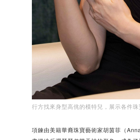
行方找來身型高佻的模特兒，展示各件珠
項鍊由美籍華裔珠寶藝術家胡茵菲（Ann