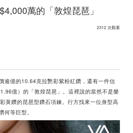
K$4,000萬的「敦煌琵琶」
2312 次觀看
逾億的10.64克拉艷彩紫粉紅鑽，還有一件估
56億 - 1.96億）的「敦煌琵琶」。這裡說的當然不是樂
型濃彩黃鑽的琵琶型鑽石項鍊。行方找來一位身型高
鑽何等巨型。