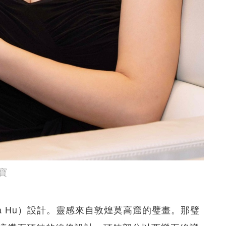
寶
a Hu）設計。靈感來自敦煌莫高窟的璧畫。那璧