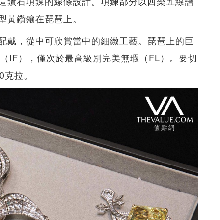
這鑽石項鍊的線條設計。項鍊部分以西樂五線譜
型黃鑽鑲在琵琶上。
配戴，從中可欣賞當中的細緻工藝。琵琶上的巨
瑕（IF），僅次於最高級別完美無瑕（FL）。要切
0克拉。