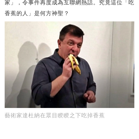
家」，令事件再度成為互聯網熱話。究竟這位「吃
香蕉的人」是何方神聖？
藝術家達杜納在眾目睽睽之下吃掉香蕉