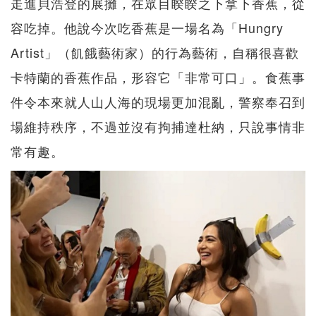
走進貝浩登的展攤，在眾目睽睽之下拿下香蕉，從
容吃掉。他說今次吃香蕉是一場名為「Hungry
Artist」（飢餓藝術家）的行為藝術，自稱很喜歡
卡特蘭的香蕉作品，形容它「非常可口」。食蕉事
件令本來就人山人海的現場更加混亂，警察奉召到
場維持秩序，不過並沒有拘捕達杜納，只說事情非
常有趣。