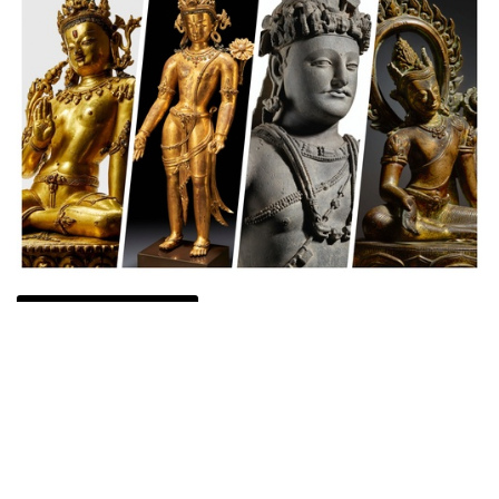
Auctions News 拍賣新聞
希臘風觀音與尼泊爾彌勒 紐約拍賣周
的佛上對決
接近6年前