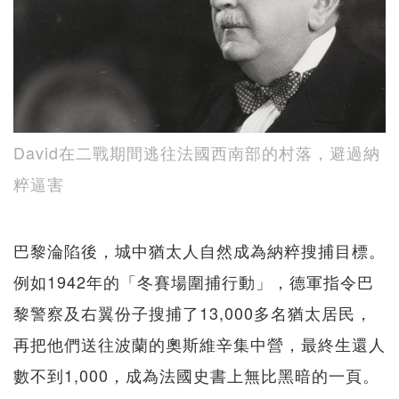
David在二戰期間逃往法國西南部的村落，避過納
粹逼害
巴黎淪陷後，城中猶太人自然成為納粹搜捕目標。
例如1942年的「冬賽場圍捕行動」，德軍指令巴
黎警察及右翼份子搜捕了13,000多名猶太居民，
再把他們送往波蘭的奧斯維辛集中營，最終生還人
數不到1,000，成為法國史書上無比黑暗的一頁。