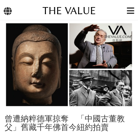
THE VALUE
曾遭納粹德軍掠奪 「中國古董教
父」舊藏千年佛首今紐約拍賣