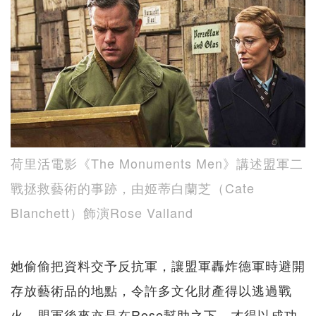
荷里活電影《The Monuments Men》講述盟軍二
戰拯救藝術的事跡，由姬蒂白蘭芝（Cate
Blanchett）飾演Rose Valland
她偷偷把資料交予反抗軍，讓盟軍轟炸德軍時避開
存放藝術品的地點，令許多文化財產得以逃過戰
火。盟軍後來亦是在Rose幫助之下，才得以成功