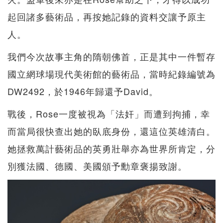
起回諸多藝術品，再按她記錄的資料交讓予原主
人。
我們今次故事主角的隋朝佛首，正是其中一件暫存
國立網球場現代美術館的藝術品，當時紀錄編號為
DW2492，於1946年歸還予David。
戰後，Rose一度被視為「法奸」而遭到拘捕，幸
而當局很快查出她的臥底身份，還這位英雄清白。
她拯救萬計藝術品的英勇壯舉亦為世界所肯定，分
別獲法國、德國、美國頒予勳章褒揚致謝。