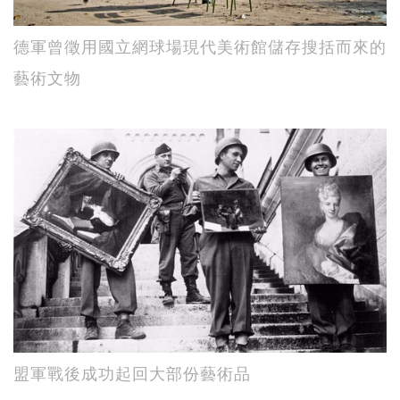
德軍曾徵用國立網球場現代美術館儲存搜括而來的
藝術文物
盟軍戰後成功起回大部份藝術品