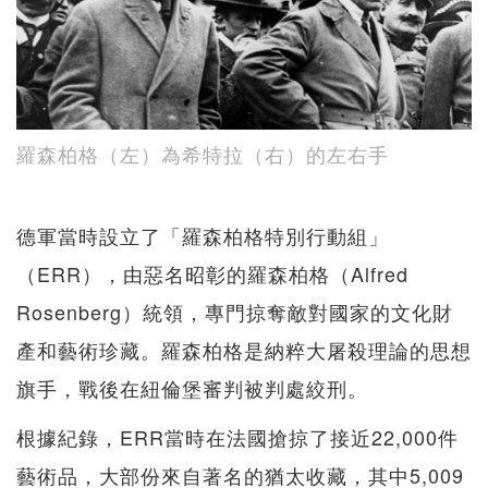
羅森柏格（左）為希特拉（右）的左右手
德軍當時設立了「羅森柏格特別行動組」
（ERR），由惡名昭彰的羅森柏格（Alfred
Rosenberg）統領，專門掠奪敵對國家的文化財
產和藝術珍藏。羅森柏格是納粹大屠殺理論的思想
旗手，戰後在紐倫堡審判被判處絞刑。
根據紀錄，ERR當時在法國搶掠了接近22,000件
藝術品，大部份來自著名的猶太收藏，其中5,009