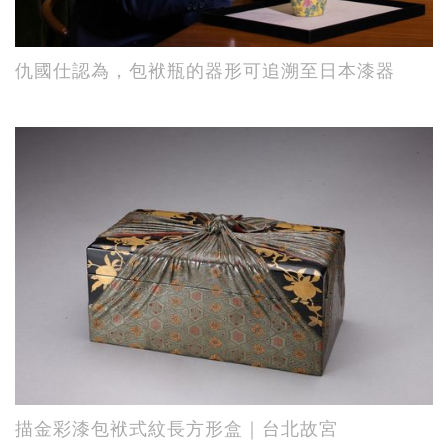
仇國仕認為，包袱瓶的器形可追溯至日本漆器
描金彩漆包袱式紋長方形盒｜台北故宮