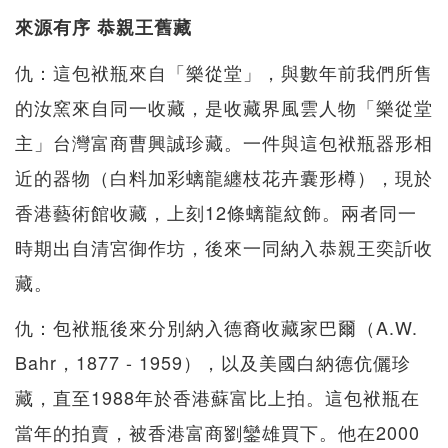
來源有序 恭親王舊藏
仇：這包袱瓶來自「樂從堂」，與數年前我們所售
的汝窯來自同一收藏，是收藏界風雲人物「樂從堂
主」台灣富商曹興誠珍藏。一件與這包袱瓶器形相
近的器物（白料加彩螭龍纏枝花卉囊形樽），現於
香港藝術館收藏，上刻12條螭龍紋飾。兩者同一
時期出自清宮御作坊，後來一同納入恭親王奕訢收
藏。
仇：包袱瓶後來分別納入德裔收藏家巴爾（A.W.
Bahr，1877 - 1959），以及美國白納德伉儷珍
藏，直至1988年於香港蘇富比上拍。這包袱瓶在
當年的拍賣，被香港富商劉鑾雄買下。他在2000