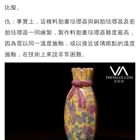
比擬。
仇：事實上，這種料胎畫琺瑯器與銅胎琺瑯器及瓷
胎琺瑯器一同繪製，製作料胎畫琺瑯器難度最高，
因為需以同一溫度施釉，或以接近玻璃熔點的溫度
施釉，在技術上來說非常困難。