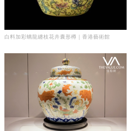
白料加彩螭龍纏枝花卉囊形樽｜香港藝術館