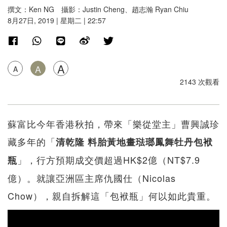
撰文：Ken NG 攝影：Justin Cheng、趙志瀚 Ryan Chiu
8月27日, 2019 | 星期二 | 22:57
A
A
A
2143 次觀看
蘇富比今年香港秋拍，帶來「樂從堂主」曹興誠珍
藏多年的「
清乾隆 料胎黃地畫琺瑯鳳舞牡丹包袱
」，行方預期成交價超過HK$2億（NT$7.9
瓶
億）。就讓亞洲區主席仇國仕（Nicolas
Chow），親自拆解這「包袱瓶」何以如此貴重。