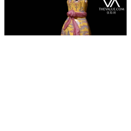
高度：18.2cm
來源（按暫時資料整理）：
恭親王奕訢府
巴爾（A.W. Bahr，1877 - 1959）
白納德伉儷（Paul and Helen Bernat）
香港著名收藏家劉鑾雄