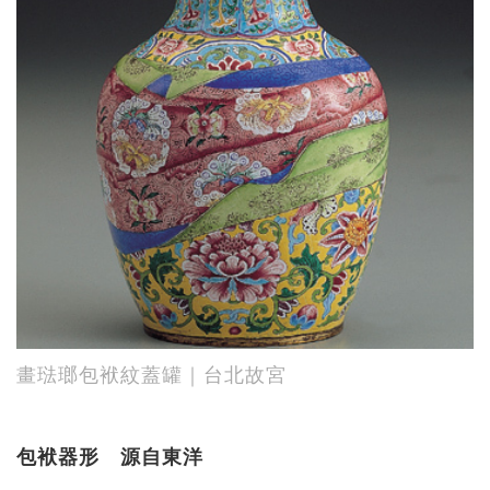
畫琺瑯包袱紋蓋罐｜台北故宮
包袱器形 源自東洋