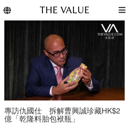
THE VALUE
專訪仇國仕 拆解曹興誠珍藏HK$2
億「乾隆料胎包袱瓶」