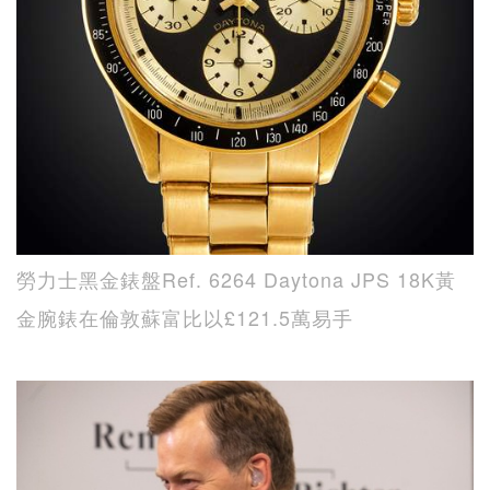
勞力士黑金錶盤Ref. 6264 Daytona JPS 18K黃
金腕錶在倫敦蘇富比以£121.5萬易手