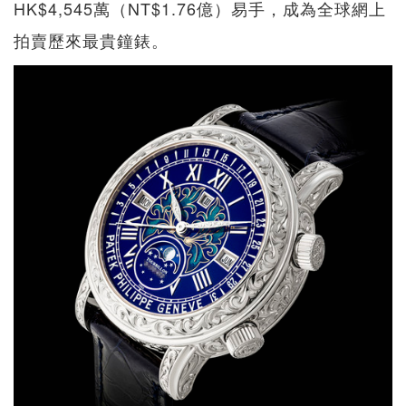
HK$4,545萬（NT$1.76億）易手，成為全球網上
拍賣歷來最貴鐘錶。