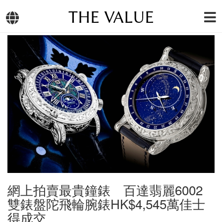
THE VALUE
網上拍賣最貴鐘錶 百達翡麗6002
雙錶盤陀飛輪腕錶HK$4,545萬佳士
得成交