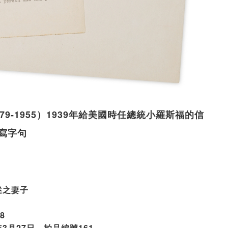
n，1879-1955）1939年給美國時任總統小羅斯福的信
寫字句
 上述之妻子
8
02年3月27日，拍品編號161