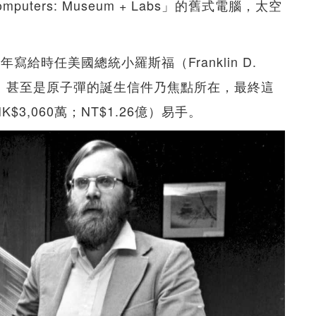
uters: Museum + Labs」的舊式電腦，太空
939年寫給時任美國總統小羅斯福（Franklin D.
劃」、甚至是原子彈的誕生信件乃焦點所在，最終這
$3,060萬；NT$1.26億）易手。