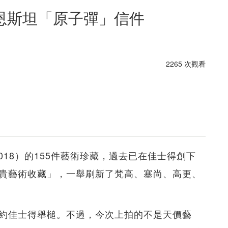
恩斯坦「原子彈」信件
2265 次觀看
3-2018）的155件藝術珍藏，過去已在佳士得創下
上最貴藝術收藏」，一舉刷新了梵高、塞尚、高更、
再度於紐約佳士得舉槌。不過，今次上拍的不是天價藝