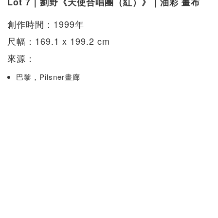
Lot 7｜劉野《天使合唱團（紅）》｜油彩 畫布
創作時間：1999年
尺幅：169.1 x 199.2 cm
來源：
巴黎，Pilsner畫廊
現藏者購自上述來源
估價：HK$20,000,000 - 40,000,000
成交價：HK$27,750,000
拍賣總結
拍賣行：香港富藝斯（Phillips）
專場：二十世紀及當代藝術和設計（日間拍賣）