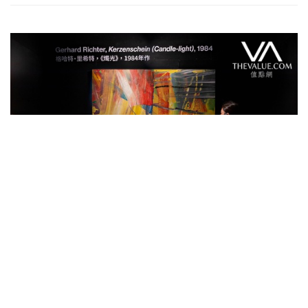
Auctions News 拍賣新聞
保利 x 富藝斯三度聯乘夜拍斬獲HK$4.5
億 李希特抽象畫HK$1.02億領銜