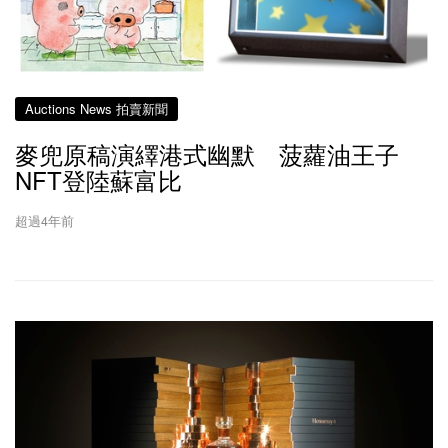
Auctions News 拍賣新聞
麥兜原稿演繹港式幽默 菠蘿油王子
NFT登陸蘇富比
超過4年前