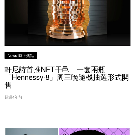
News 時下焦點
軒尼詩首推NFT干邑 一套兩瓶
「Hennessy·8」周三晚隨機抽選形式開
售
超過4年前