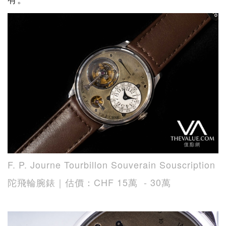
F. P. Journe Tourbillon Souverain Souscription
陀飛輪腕錶｜估價：CHF 15萬 - 30萬