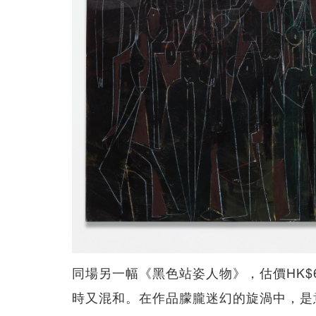
同場另一幅《黑色站姿人物》，估價HK$6
時又混和。在作品朦朧迷幻的旋渦中，是