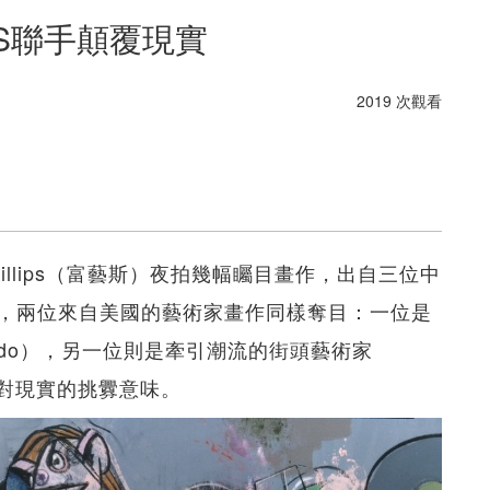
WS聯手顛覆現實
2019 次觀看
llips（富藝斯）夜拍幾幅矚目畫作，出自三位中
，兩位來自美國的藝術家畫作同樣奪目：一位是
ondo），另一位則是牽引潮流的街頭藝術家
滿對現實的挑釁意味。