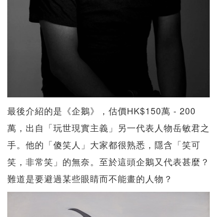
最後介紹的是《企鵝》，估價HK$150萬 - 200
萬，出自「玩世現實主義」另一代表人物岳敏君之
手。他的「傻笑人」大家都很熟悉，隱含「笑可
笑，非常笑」的無奈。至於這頭企鵝又代表甚麼？
難道是要避過某些眼睛而不能畫的人物？