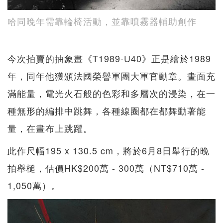
哈同晚年需靠輪椅活動，並靠噴霧器輔助創作
今次拍賣的抽象畫《T1989-U40》正是繪於1989
年，同年他獲頒法國榮譽軍團大軍官勳章。畫面充
滿能量，電光火石般的色彩和多層次的浸染，在一
種無形的編排中跳舞，各種線圈都在都舞動著能
量，在畫布上跳躍。
此作尺幅195 x 130.5 cm，將於6月8日舉行的晚
拍舉槌，估價HK$200萬 - 300萬（NT$710萬 -
1,050萬）。