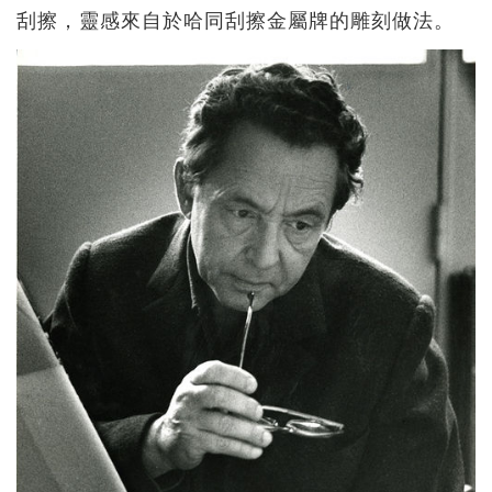
刮擦，靈感來自於哈同刮擦金屬牌的雕刻做法。