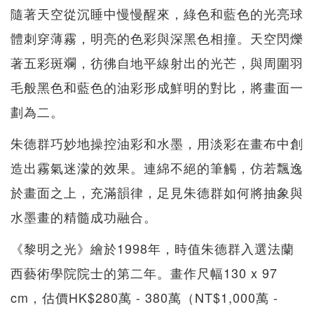
隨著天空從沉睡中慢慢醒來，綠色和藍色的光亮球
體刺穿薄霧，明亮的色彩與深黑色相撞。天空閃爍
著五彩斑斕，彷彿自地平線射出的光芒，與周圍羽
毛般黑色和藍色的油彩形成鮮明的對比，將畫面一
劃為二。
朱德群巧妙地操控油彩和水墨，用淡彩在畫布中創
造出霧氣迷濛的效果。連綿不絕的筆觸，仿若飄逸
於畫面之上，充滿韻律，足見朱德群如何將抽象與
水墨畫的精髓成功融合。
《黎明之光》繪於1998年，時值朱德群入選法蘭
西藝術學院院士的第二年。畫作尺幅130 x 97
cm，估價HK$280萬 - 380萬（NT$1,000萬 -