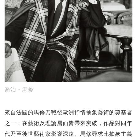
喬治・馬修
來自法國的馬修乃戰後歐洲抒情抽象藝術的奠基者
之一，在藝術及理論層面皆帶來突破，作品對同年
代乃至後世藝術家影響深遠。馬修尋求比抽象主義