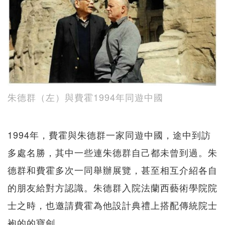
朱德群（左）與費霍1994年同遊中國
1994年，費霍與朱德群一家同遊中國，途中到訪
多處名勝，其中一些連朱德群自己都未曾到過。朱
德群和費霍多次一同舉辦展覽，甚至相互介紹各自
的朋友給對方認識。朱德群入院法蘭西藝術學院院
士之時，也邀請費霍為他設計典禮上搭配傳統院士
袍的的寶劍。