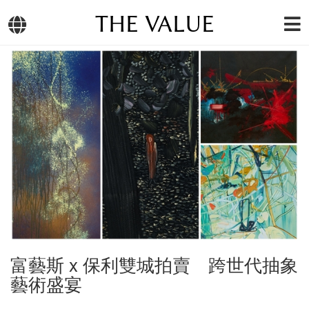
THE VALUE
富藝斯 x 保利雙城拍賣 跨世代抽象
藝術盛宴