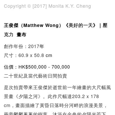
Copyright ©️ [2017] Monita K.Y. Cheng
王俊傑（Matthew Wong）《
美好的一天
》｜
壓
克力
畫布
創作年份：2017
年
尺寸：60.9 x 50.8
cm
估價：HK$5
00,000 - 700,000
二十世紀及當代藝術日間拍賣
是次拍賣帶來王俊傑於逝世前一年繪畫的大尺幅風
景畫《夕陽之河》。此作尺幅達203.2 x 178
cm，畫面描繪了黃昏日落時分河畔的浪漫美景，
兩旁鬱鬱蔥蔥的樹葉，沐浴在金色的夕陽光芒下，