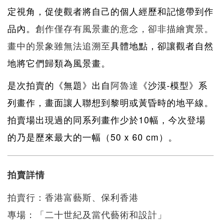
定視角，促使觀者將自己的個人經歷和記憶帶到作
品內。
創作僅存有風景畫的意念，卻非描繪實景。
畫中的景象雖無法追溯至
具體地點，卻讓觀者自然
地將它們歸類為風景畫。
是次拍賣的《無題》出自
阿魯達
《沙漠-模型》系
列畫作，畫面讓人聯想到黎明或黃昏時的地平線。
拍賣場出現過的同系列畫作少於10幅，今次登場
的乃是歷來最大的一幅（50 x 60 cm）。
拍賣詳情
拍賣行：香港富藝斯、保利香港
專場：「二十世紀及當代藝術和設計」