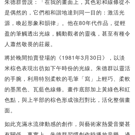
朱德群曾說：「在我的畫面上，其色彩和線條從不
是偶然的，它們相和諧地達到同一目的：激活光
源，喚起形象和韻律」。他在80年代作品，從輕
盈的筆觸透出光線，觸動觀者的靈魂，甚至有種令
人蕭然敬畏的莊嚴。
將於晚間拍賣登場的《1981年3月30日》，以淡
米棕色表現出彷如下午時份的光線。朱德群以靈活
的手腕，利用特別柔軟的毛筆「寫」上輕巧、柔軟
的墨黑色、瓦藍色線條。畫作底部加上黃綠色和紅
色點，與上半部的棕色形成強烈對比，活化整個畫
面。
如此充滿水流律動感的創作，與藝術家熱愛音樂甚
有關係。事實上，朱德群習慣創作時播放音樂，邊