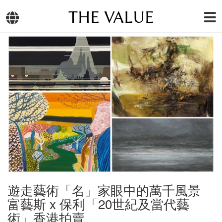
THE VALUE
遊走藝術「名」家眼中的萬千風景
富藝斯 x 保利「20世紀及當代藝
術」香港拍賣