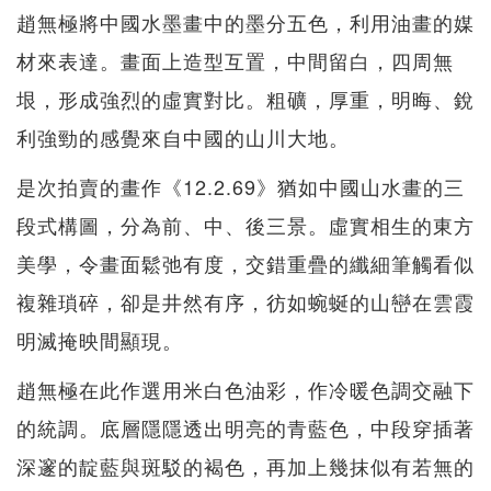
趙無極將中國水墨畫中的墨分五色，利用油畫的媒
材來表達。畫面上造型互置，中間留白，四周無
垠，形成強烈的虛實對比。粗礦，厚重，明晦、銳
利強勁的感覺來自中國的山川大地。
是次拍賣的畫作《12.2.69》猶如中國山水畫的三
段式構圖，分為前、中、後三景。虛實相生的東方
美學，令畫面鬆弛有度，交錯重疊的纖細筆觸看似
複雜瑣碎，卻是井然有序，彷如蜿蜒的山巒在雲霞
明滅掩映間顯現。
趙無極在此作選用米白色油彩，作冷暖色調交融下
的統調。底層隱隱透出明亮的青藍色，中段穿插著
深邃的靛藍與斑駁的褐色，再加上幾抹似有若無的