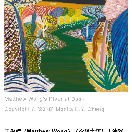
Matthew Wong's River at Dusk
Copyright ©️ [2018] Monita K.Y. Cheng
王俊傑（Matthew Wong）《夕陽之河》｜油彩