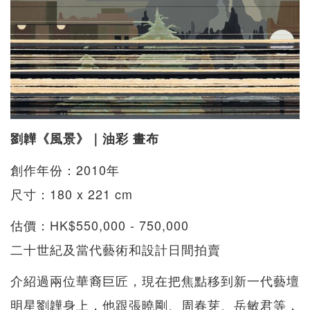
劉韡《風景》｜油彩 畫布
創作年份：2010年
尺寸：180 x 221 cm
估價：HK$550,000 - 750,000
二十世紀及當代藝術和設計日間拍賣
介紹過兩位華裔巨匠，現在把焦點移到新一代藝壇
明星劉韡身上，他跟張曉剛、周春芽、岳敏君等，