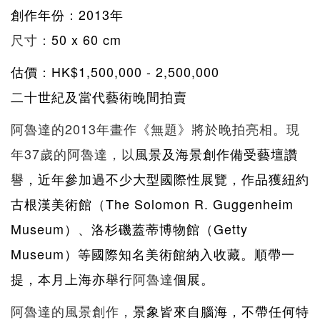
創作年份：2013
年
尺寸：
50 x 60 cm
估價：HK$
1,500,000 - 2,500,000
二十世紀及當代藝術晚間拍賣
阿魯達的2013年畫作《無題》將於晚拍亮相。現
年37歲的阿魯達，以
風景及海景創作備受藝壇讚
譽，近年參加過不少大型國際性展覽，作品獲紐約
古根漢美術館（The Solomon R. Guggenheim
Museum）、洛杉磯蓋蒂博物館（Getty
Museum）等國際知名美術館納入收藏
。順帶一
提，
本月上海亦舉行
阿魯達
個展。
阿魯達的風景創作，
景象皆來自腦海，不帶任何特