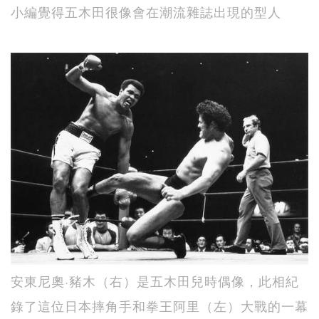
小編覺得五木田很像會在潮流雜誌出現的型人
安東尼奧·豬木（右）是五木田兒時偶像，此相紀
錄了這位日本摔角手和拳王阿里（左）大戰的一幕