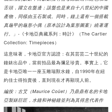
舌頭，躍立在盤邊；該盤也是來自十八世紀的中國
產物，同樣由玉石製成。同時，鐘上還有一個搭載
真龜甲的龜形小偶（原本設計為葉形圖案）繞著運
」-《卡地亞典藏系列：時計》（The Cartier
行。
Collection: Timepieces）
這意味著，卡地亞官方認證：在其芸芸二十世紀的
鐘錶出品中，當前拍品最為彌足珍貴。事實上，它
是卡地亞唯一一座玉雕瑞獸水鐘，自1990年在紐
約佳士得拍賣後，直到現在才再顯現人前。
編按：古艾（Maurice Coüet）乃鼎鼎有名的卡地
亞製錶巨匠，水鐘和神秘鐘並列為其得意代表作