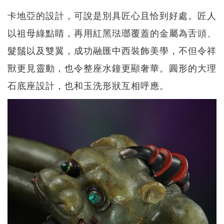
卡地亞的設計，可說是別具匠心且恰到好處。匠人
以祖母綠點睛，再用紅黑琺瑯覆蓋的金屬為舌頭、
髮鬚以及雙翼，成功融匯中西裝飾美學，不但令祥
獸更見靈動，也令整座水鐘更顯奢華。圓形的大理
石底座設計，也和玉洗形狀互相呼應。