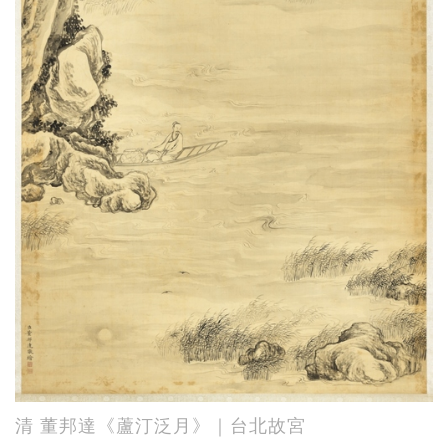
清 董邦達《蘆汀泛月》｜台北故宮