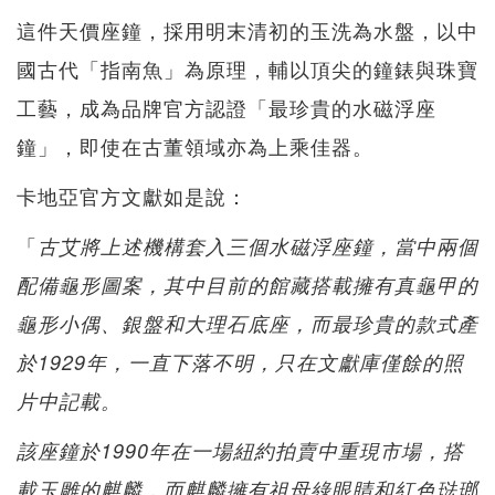
這件天價座鐘，採用明末清初的玉洗為水盤，以中
國古代「指南魚」為原理，輔以頂尖的鐘錶與珠寶
工藝，成為品牌官方認證「最珍貴的水磁浮座
鐘」，即使在古董領域亦為上乘佳器。
卡地亞官方文獻如是說：
「
古艾將上述機構套入三個水磁浮座鐘，當中兩個
配備龜形圖案，其中目前的館藏搭載擁有真龜甲的
龜形小偶、銀盤和大理石底座，而最珍貴的款式產
於1929年，一直下落不明，只在文獻庫僅餘的照
片中記載。
該座鐘於1990年在一場紐約拍賣中重現市場，搭
載玉雕的麒麟，而麒麟擁有祖母綠眼睛和紅色琺瑯