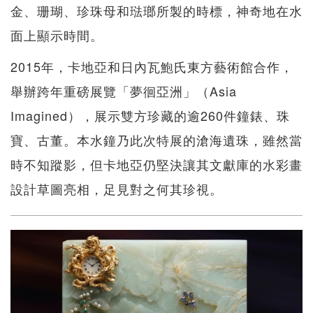
金、珊瑚、珍珠母和琺瑯所製的時標，神奇地在水
面上顯示時間。
2015年，卡地亞和日內瓦鮑氏東方藝術館合作，
舉辦跨年重磅展覽「夢徊亞洲」（Asia
Imagined），展示雙方珍藏的逾260件鐘錶、珠
寶、古董。本水鐘乃此次特展的滄海遺珠，雖然當
時不知蹤影，但卡地亞仍堅決讓其文獻庫的水彩畫
設計草圖亮相，足見對之何其珍視。