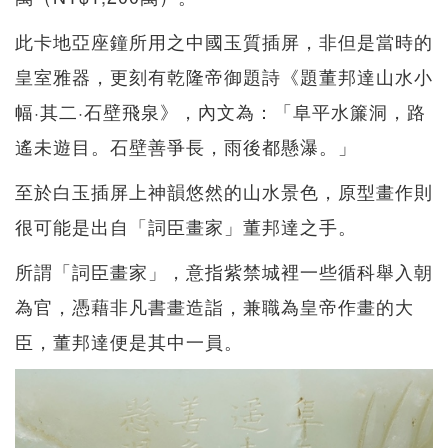
此卡地亞座鐘所用之中國玉質插屏，非但是當時的
皇室雅器，更刻有乾隆帝御題詩《題董邦達山水小
幅·其二·石壁飛泉》，內文為：「阜平水簾洞，路
遙未遊目。石壁善爭長，雨後都懸瀑。」
至於白玉插屏上神韻悠然的山水景色，原型畫作則
很可能是出自「詞臣畫家」董邦達之手。
所謂「詞臣畫家」，意指紫禁城裡一些循科舉入朝
為官，憑藉非凡書畫造詣，兼職為皇帝作畫的大
臣，董邦達便是其中一員。