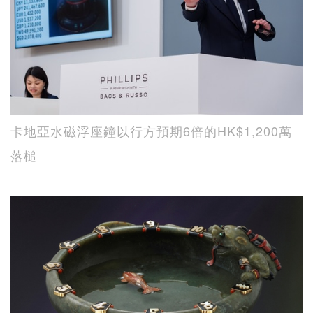
卡地亞水磁浮座鐘以行方預期6倍的HK$1,200萬
落槌