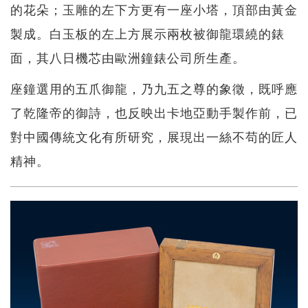
的花朵；玉雕的左下方更有一座小塔，頂部由黃金
製成。白玉板的左上方展示兩枚被御龍環繞的錶
面，其八日機芯由歐洲鐘錶公司所生產。
座鐘選用的五爪御龍，乃九五之尊的象徵，既呼應
了乾隆帝的御詩，也反映出卡地亞動手製作前，已
對中國傳統文化有所研究，展現出一絲不苟的匠人
精神。