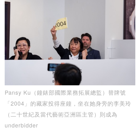
Pansy Ku（鐘錶部國際業務拓展總監）替牌號
「2004」的藏家投得座鐘，坐在她身旁的李美玲
（二十世紀及當代藝術亞洲區主管）則成為
underbidder