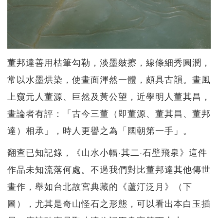
董邦達善用枯筆勾勒，淡墨皴擦，線條細秀圓潤，
常以水墨烘染，使畫面渾然一體，頗具古韻。畫風
上窺元人董源、巨然及黃公望，近學明人董其昌，
畫論者有評：「古今三董（即董源、董其昌、董邦
達）相承」，時人更譽之為「國朝第一手」。
翻查已知記錄，《山水小幅·其二·石壁飛泉》這件
作品未知流落何處。不過我們對比董邦達其他傳世
畫作，舉如台北故宮典藏的《蘆汀泛月》（下
圖），尤其是奇山怪石之形態，可以看出本白玉插