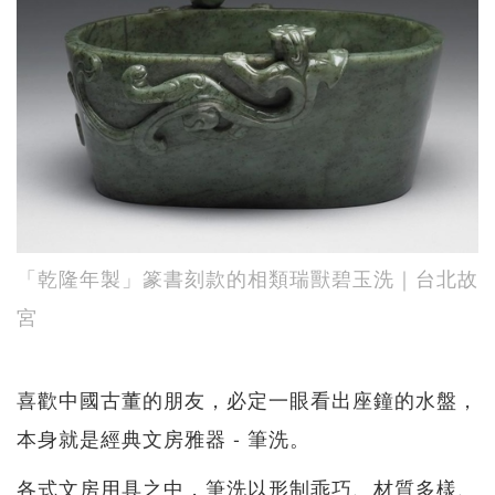
「乾隆年製」篆書刻款的相類瑞獸碧玉洗｜台北故
宮
喜歡中國古董的朋友，必定一眼看出座鐘的水盤，
本身就是經典文房雅器 - 筆洗。
各式文房用具之中，筆洗以形制乖巧、材質多樣、