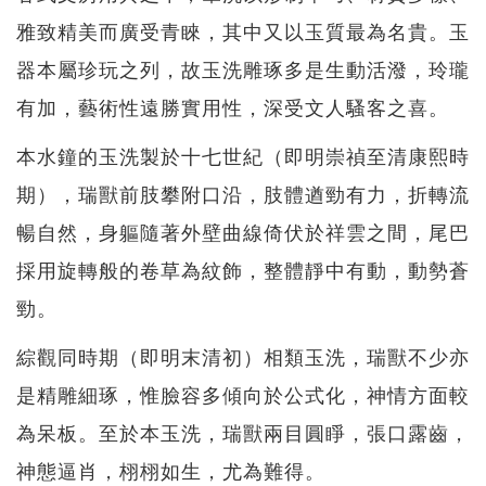
雅致精美而廣受青睞，其中又以玉質最為名貴。玉
器本屬珍玩之列，故玉洗雕琢多是生動活潑，玲瓏
有加，藝術性遠勝實用性，深受文人騷客之喜。
本水鐘的玉洗製於十七世紀（即明崇禎至清康熙時
期），瑞獸前肢攀附口沿，肢體遒勁有力，折轉流
暢自然，身軀隨著外壁曲線倚伏於祥雲之間，尾巴
採用旋轉般的卷草為紋飾，整體靜中有動，動勢蒼
勁。
綜觀同時期（即明末清初）相類玉洗，瑞獸不少亦
是精雕細琢，惟臉容多傾向於公式化，神情方面較
為呆板。至於本玉洗，瑞獸兩目圓睜，張口露齒，
神態逼肖，栩栩如生，尤為難得。