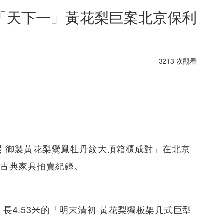
「天下一」黃花梨巨案北京保利
3213 次觀看
康熙 御製黃花梨鸞鳳牡丹紋大頂箱櫃成對」在北京
中國古典家具拍賣紀錄。
長4.53米的「明末清初 黃花梨獨板架几式巨型