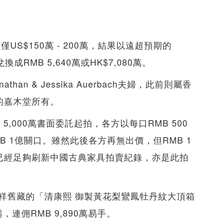
US$150萬 - 200萬，結果以遠超預期的
RMB 5,640萬或HK$7,080萬。
n & Jessika Auerbach夫婦，此前則屬香
）的嘉木堂所有。
,000萬書面委託起拍，各方以每口RMB 500
B 1億關口。雖然此後各方再無出價，但RMB 1
價，已經足夠刷新中國古典家具拍賣紀錄，亦是此拍
翰祥舊藏的「清康熙 御製黃花梨鸞鳳牡丹紋大頂箱
槌，連佣RMB 9,890萬易手。