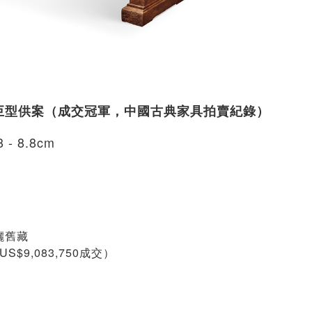
几式巨型供案（成交冠軍，中國古典家具拍賣紀錄）
- 8.8cm
 伉儷舊藏
S$9,083,750成交）