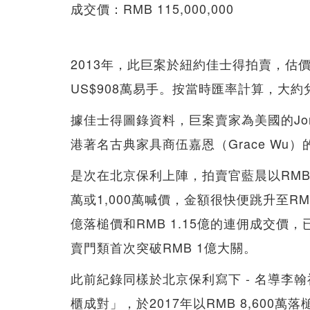
成交價：RMB 115,000,000
2013年，此巨案於紐約佳士得拍賣，估價僅
US$908萬易手。按當時匯率計算，大約兌換成
據佳士得圖錄資料，巨案賣家為美國的Jonatha
港著名古典家具商伍嘉恩（Grace Wu
是次在北京保利上陣，拍賣官藍晨以RMB 5
萬或1,000萬喊價，金額很快便跳升至RM
億落槌價和RMB 1.15億的連佣成交
賣門類首次突破RMB 1億大關。
此前紀錄同樣於北京保利寫下 - 名導李
櫃成對」，於2017年以RMB 8,600萬落