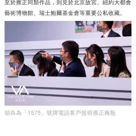
至於雍正同類作品，則見於北京故宮、紐約大都會
藝術博物館、瑞士鮑爾基金會等重要公私收藏。
胡犇為「1575」號牌電話客戶投得雍正梅瓶