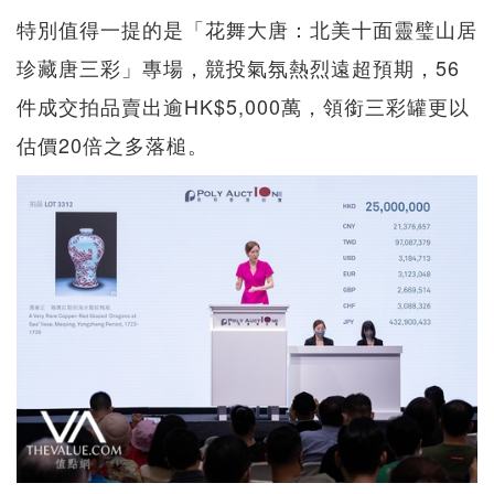
特別值得一提的是「花舞大唐：北美十面靈璧山居
珍藏唐三彩」專場，競投氣氛熱烈遠超預期，56
件成交拍品賣出逾HK$5,000萬，領銜三彩罐更以
估價20倍之多落槌。