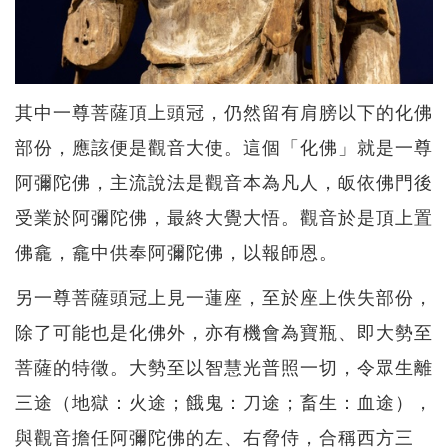
其中一尊菩薩頂上頭冠，仍然留有肩膀以下的化佛
部份，應該便是觀音大使。這個「化佛」就是一尊
阿彌陀佛，主流說法是觀音本為凡人，皈依佛門後
受業於阿彌陀佛，最終大覺大悟。觀音於是頂上置
佛龕，龕中供奉阿彌陀佛，以報師恩。
另一尊菩薩頭冠上見一蓮座，至於座上佚失部份，
除了可能也是化佛外，亦有機會為寶瓶、即大勢至
菩薩的特徵。大勢至以智慧光普照一切，令眾生離
三途（地獄：火途；餓鬼：刀途；畜生：血途），
與觀音擔任阿彌陀佛的左、右脅侍，合稱西方三