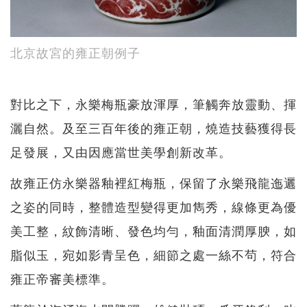
北京故宮的雍正朝例子
對比之下，永樂梅瓶豪放渾厚，筆觸奔放靈動、揮
灑自然。及至三百年後的雍正朝，燒造技藝獲得長
足發展，又由因應當世美學創新改革。
故雍正仿永樂器釉裡紅梅瓶，保留了永樂飛龍迤邐
之姿的同時，整體造型變得更加雋秀，線條更為優
美工整，紋飾清晰、發色均勻，釉面清潤厚腴，如
脂似玉，宛如影青呈色，細節之處一絲不茍，符合
雍正帝審美標準。