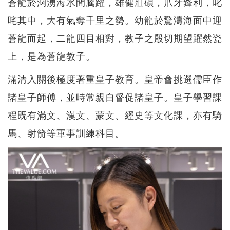
蒼龍於洶湧海水間騰躍，雄健壯碩，爪牙鋒利，叱
咤其中，大有氣奪千里之勢。幼龍於驚濤海面中迎
蒼龍而起，二龍四目相對，教子之殷切期望躍然瓷
上，是為蒼龍教子。
滿清入關後極度著重皇子教育。皇帝會挑選儒臣作
諸皇子師傅，並時常親自督促諸皇子。皇子學習課
程既有滿文、漢文、蒙文、經史等文化課，亦有騎
馬、射箭等軍事訓練科目。