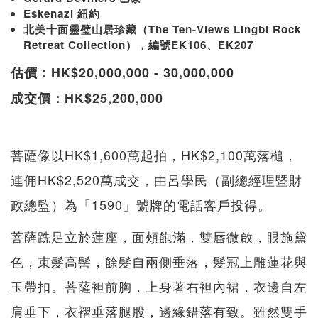
Eskenazi 紐約
北美十面靈璧山居珍藏（The Ten-Views Lingbi Rock
Retreat Collection），編號EK106、EK207
估價：HK$20,000,000 - 30,000,000
成交價：HK$25,200,000
菩薩像以HK$1,600萬起拍，HK$2,100萬落槌，
連佣HK$2,520萬成交，由呂學民（副總經理暨財
政總監）為「1590」號牌的電話客戶投得。
菩薩跣足立於蓮座，面頰飽滿，雙唇微啟，眼施黛
色，束髮高髻，餘髮自兩側垂落，髮冠上雕蓮花與
玉帶扣。菩薩袒前胸，上身著右袒內裙，衣邊自左
肩垂下，衣褶垂落腿股，邊緣錯落有致。雖然雙手