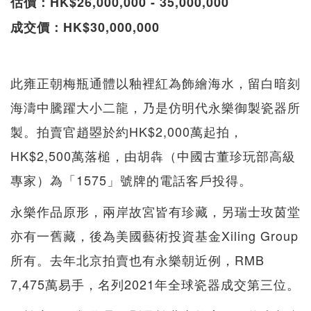
估價：HK$26,000,000 - 35,000,000
成交價：HK$30,000,000
此雍正朝梅瓶通體以釉裡紅為飾繪海水，留白暗刻
海濤中騰躍大小二龍，乃是仿明代永樂御製瓷器所
製。拍賣官趙曌於約HK$2,000萬起拍，
HK$2,500萬落槌，由胡犇（中國古董珍玩部高級
專家）為「1575」號牌的電話客戶投得。
永樂作品原形，兩岸故宮皆有珍藏，另瑞士玫茵堂
亦有一舊藏，後為美國藝術投資基金Xiling Group
所有。去年北京拍賣也有永樂朝近例，RMB
7,475萬易手，名列2021年全球瓷器成交第三位。