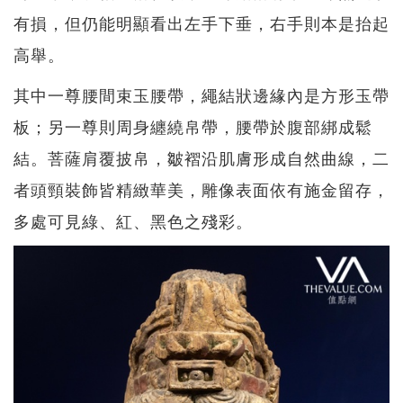
有損，但仍能明顯看出左手下垂，右手則本是抬起
高舉。
其中一尊腰間束玉腰帶，繩結狀邊緣內是方形玉帶
板；另一尊則周身纏繞帛帶，腰帶於腹部綁成鬆
結。菩薩肩覆披帛，皺褶沿肌膚形成自然曲線，二
者頭頸裝飾皆精緻華美，雕像表面依有施金留存，
多處可見綠、紅、黑色之殘彩。