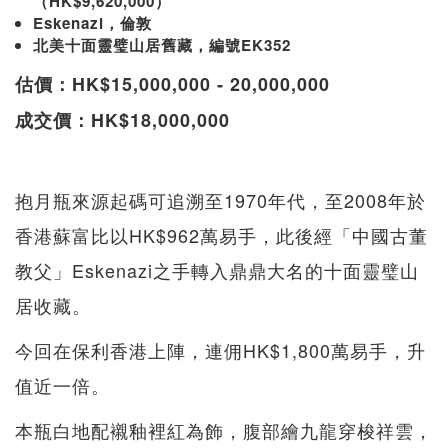
（HK$9,620,000）
Eskenazi，倫敦
北美十面靈璧山居舊藏，編號EK352
估價：HK$15,000,000 - 20,000,000
成交價：HK$18,000,000
抱月瓶來源起碼可追溯至1970年代，至2008年於
香港蘇富比以HK$962萬易手，此後經「中國古董
教父」Eskenazi之手轉入鼎鼎大名的十面靈璧山
居收藏。
今回在保利香港上陣，連佣HK$1,800萬易手，升
值近一倍。
本瓶白地配襯釉裡紅為飾，腹部繪九龍穿梭祥雲，