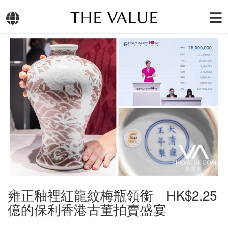
THE VALUE
雍正釉裡紅龍紋梅瓶領銜 HK$2.25
億的保利香港古董拍賣盛宴