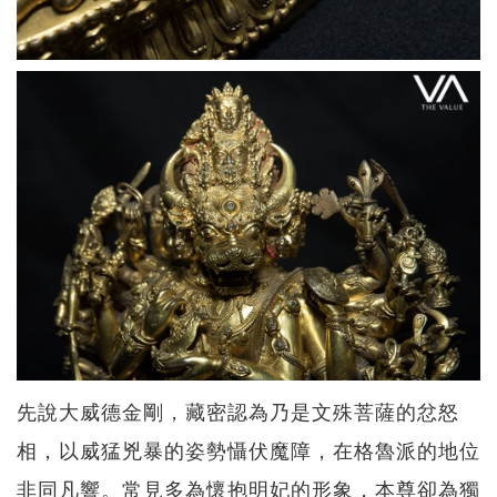
先說大威德金剛，藏密認為乃是文殊菩薩的忿怒
相，以威猛兇暴的姿勢懾伏魔障，在格魯派的地位
非同凡響。常見多為懷抱明妃的形象，本尊卻為獨