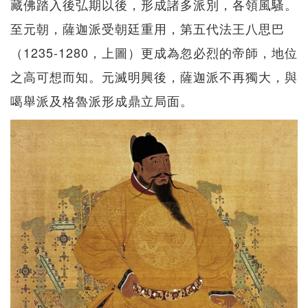
藏佛踏入後弘期以後，形成諸多派別，各領風騷。
至元朝，薩迦派受朝廷重用，第五代法王八思巴
（1235-1280，上圖）更成為忽必烈的帝師，地位
之高可想而知。元滅明興後，薩迦派不再獨大，與
噶舉派及格魯派形成鼎立局面。