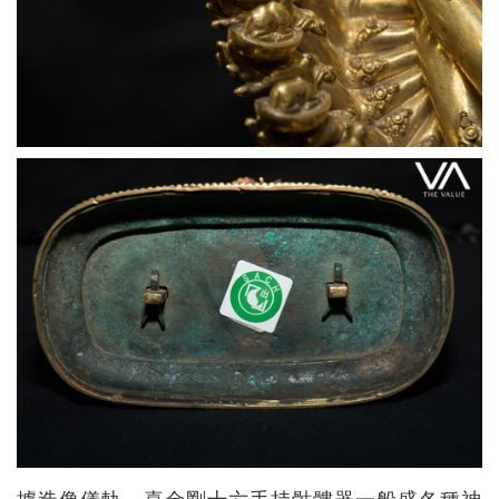
據造像儀軌，喜金剛十六手持骷髏器一般盛各種神