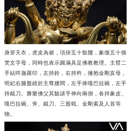
身穿天衣，虎皮為裙，項掛五十骷髏，象徵五十個
梵文字母，同時也表示圓滿具足佛教教理。主臂二
手結吽迦羅印，左持鈴，右持杵，擁抱金剛亥母，
明妃右腿盤繞於主尊腰間，左手捧嘎巴拉碗，左手
持鉞刀。勝樂佛父其餘諸手伸向兩側，各持象皮、
嘎巴拉碗、斧、鉞刀、三股戟、金剛索及人首等
物。