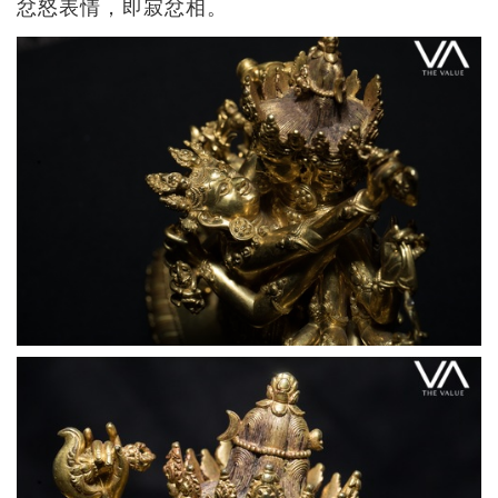
忿怒表情，即寂忿相。