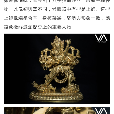
物，此像卻與眾不同，骷髏器中有些是上師。這些
上師像端坐合掌，身披袈裟，姿勢與形象一致，應
該象徵薩迦派歷史上的重要人物。