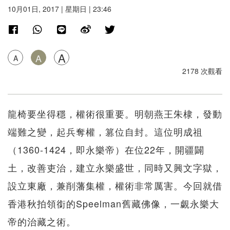
10月01日, 2017 | 星期日 | 23:46
A
A
A
2178 次觀看
龍椅要坐得穩，權術很重要。明朝燕王朱棣，發動
端難之變，起兵奪權，篡位自封。這位明成祖
（1360-1424，即永樂帝）在位22年，開疆闢
土，改善吏治，建立永樂盛世，同時又興文字獄，
設立東廠，兼削藩集權，權術非常厲害。今回就借
香港秋拍領銜的Speelman舊藏佛像，一覷永樂大
帝的治藏之術。