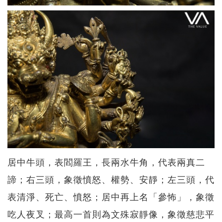
居中牛頭，表閻羅王，長兩水牛角，代表兩真二
諦；右三頭，象徵憤怒、權勢、安靜；左三頭，代
表清淨、死亡、憤怒；居中再上名「參怖」，象徵
吃人夜叉；最高一首則為文殊寂靜像，象徵慈悲平