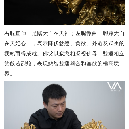
右腿直伸，足踏大自在天神；左腿微曲，腳踩大自
在天妃心上，表示降伏忿怒、貪欲、外道及眾生的
我執而得成就。佛父以寂忿相凝視佛母，雙運相立
於般若烈焰，表現悲智雙運與合和無欲的極高境
界。