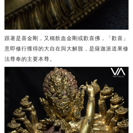
跟著是喜金剛，又稱飲血金剛或歡喜佛，「歡喜」
意即修行獲得的大自在與大解脫，是薩迦派道果修
法尊奉的主要本尊。