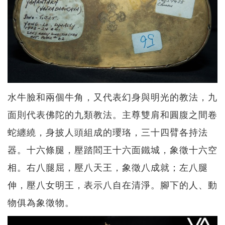
水牛臉和兩個牛角，又代表幻身與明光的教法，九
面則代表佛陀的九類教法。主尊雙肩和圓腹之間卷
蛇纏繞，身披人頭組成的瓔珞，三十四臂各持法
器。十六條腿，壓踏閻王十六面鐵城，象徵十六空
相。右八腿屈，壓八天王，象徵八成就；左八腿
伸，壓八女明王，表示八自在清淨。腳下的人、動
物俱為象徵物。