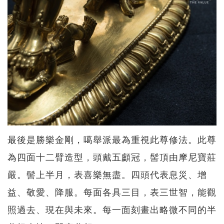
最後是勝樂金剛，噶舉派最為重視此尊修法。此尊
為四面十二臂造型，頭戴五顱冠，髻頂由摩尼寶莊
嚴。髻上半月，表喜樂無盡。四頭代表息災、增
益、敬愛、降服。每面各具三目，表三世智，能觀
照過去、現在與未來。每一面刻畫出略微不同的半