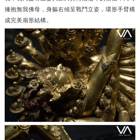
擁抱無我佛母，身軀右傾呈戰鬥立姿，環形手臂構
成完美扇形結構。