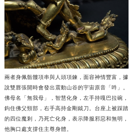
兩者身佩骷髏項串與人頭項鍊，面容神情豐富，據
說雙唇張開時會發出震動山谷的宇宙原音「吽」。
佛母名「無我母」，智慧化身，左手持嘎巴拉碗，
鈎住佛父頸部，右手高持金剛鉞刀。台座上被踩踏
的四位魔剎，乃死亡化身，表示降服邪惡和無明，
他胸口處支撐住主尊身體。