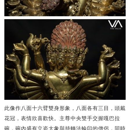
此像作八面十六臂雙身形象，八面各有三目，頭戴
花冠，表情欣喜歡快。主尊中央雙手交握嘎巴拉
碗，碗內盛有立姿大象與持轉法輪印的僧侶，同時