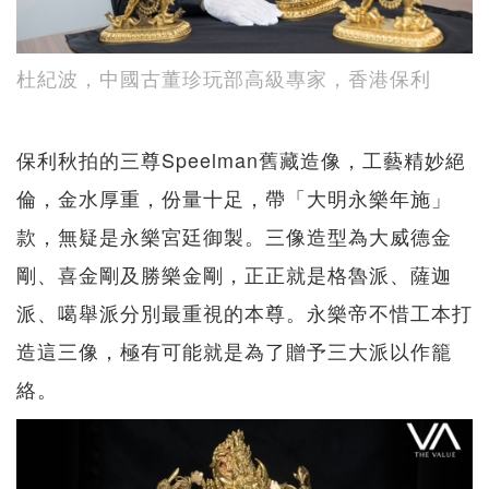
杜紀波，中國古董珍玩部高級專家，香港保利
保利秋拍的三尊Speelman舊藏造像，工藝精妙絕
倫，金水厚重，份量十足，帶「大明永樂年施」
款，無疑是永樂宮廷御製。三像造型為大威德金
剛、喜金剛及勝樂金剛，正正就是格魯派、薩迦
派、噶舉派分別最重視的本尊。永樂帝不惜工本打
造這三像，極有可能就是為了贈予三大派以作籠
絡。