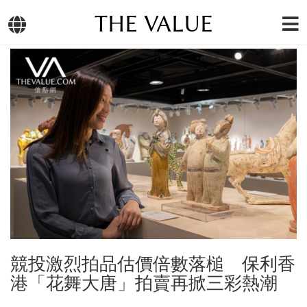
THE VALUE
競投激烈拍品估價倍數落槌 保利香
港「花舞大唐」拍賣再掀三彩熱潮