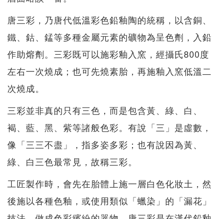
唐三彩，乃唐代低溫彩色鉛釉陶的統稱，以含銅、
鐵、鈷、錳等多種金屬元素的礦物為呈色劑，入鉛
作助熔劑。三彩既可以施彩釉入窯，經攝氏800度
左右一次燒成；也可先燒素胎，再施釉入窯低溫二
次燒成。
三彩並非真的只有三色，而是包含黃、綠、白、
褐、藍、黑、紫等諸般色彩。有說「三」是虛數，
像「三三不盡」，指多姿多彩；也有說因為黃、
綠、白三色最常見，故稱三彩。
工匠製作時，會先在胎體上施一層白色化妝土，然
後施以各種色釉，或使用類似「蠟染」的「漏花」
技法，做成色彩繽紛的器物。唐三彩是在漢代鉛釉