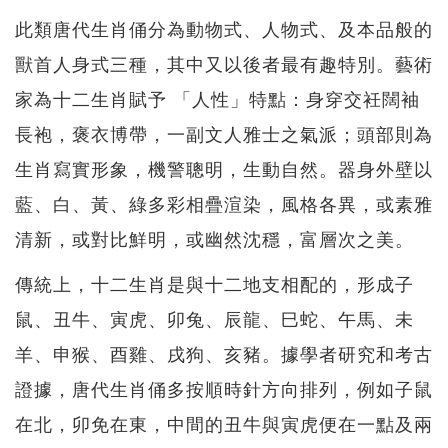
此類唐代生肖俑分為動物式、人物式、及本品般的
獸首人身式三種，其中又以後者最有趣特別。藝術
家為十二生肖賦予 「人性」特點：身穿交衽闊袖
長袍，褒衣博帶，一副文人雅士之氣派；頭部則為
生肖寫實形象，機警聰明，生動自然。器身外壁以
藍、白、黃、綠多彩相疊渲染，風格各異，或素雅
清新，或對比鮮明，或幽然沈穩，富層次之美。
傳統上，十二生肖是與十二地支相配的，形成子
鼠、丑牛、寅虎、卯兔、辰龍、巳蛇、午馬、未
羊、申猴、酉雞、戌狗、亥豬。據學者研究和考古
證據，唐代生肖俑多按順時針方向排列，例如子鼠
在北，卯免在東，中間的丑牛與寅虎便在一點及兩