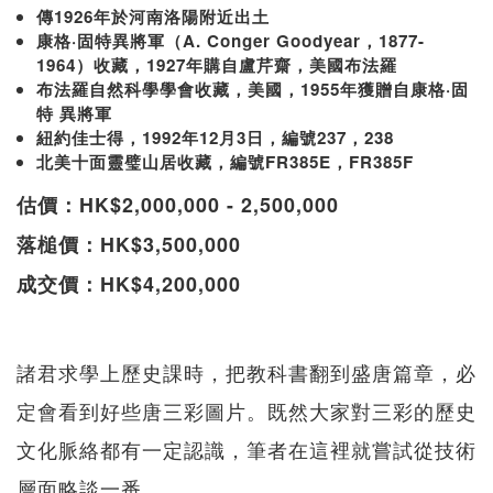
傳1926年於河南洛陽附近出土
康格·固特異將軍（A. Conger Goodyear，1877-
1964）收藏，1927年購自盧芹齋，美國布法羅
布法羅自然科學學會收藏，美國，1955年獲贈自康格·固
特 異將軍
紐約佳士得，1992年12月3日，編號237，238
北美十面靈璧山居收藏，編號FR385E，FR385F
估價：HK$2,000,000 - 2,500,000
落槌價：HK$3,500,000
成交價：HK$4,200,000
諸君求學上歷史課時，把教科書翻到盛唐篇章，必
定會看到好些唐三彩圖片。既然大家對三彩的歷史
文化脈絡都有一定認識，筆者在這裡就嘗試從技術
層面略談一番。