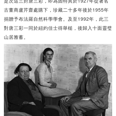
是次這三對唐三彩，即為固特異於1927年從著名
古董商盧芹齋處購下，珍藏二十多年後於1955年
捐贈予布法羅自然科學學會。及至1992年，此三
對唐三彩一同於紐約佳士得舉槌，後歸入十面靈璧
山居雅蓄。