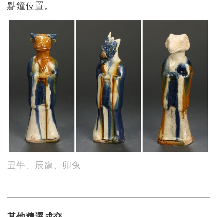
點鐘位置。
丑牛、辰龍、卯兔
其他精選成交