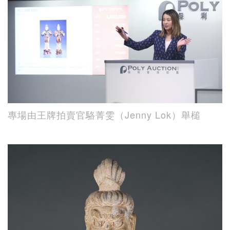
專場由王牌拍賣官駱菁雯（Jenny Lok）舉槌