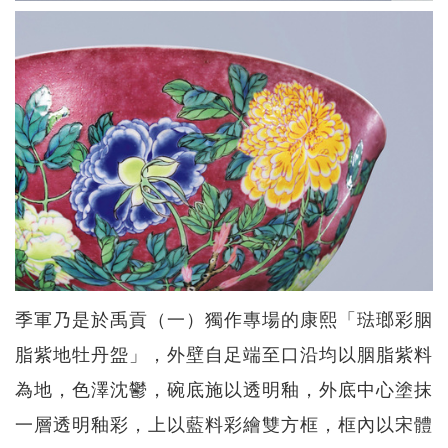
季軍乃是於禹貢（一）獨作專場的康熙「琺瑯彩胭
脂紫地牡丹盌」，外壁自足端至口沿均以胭脂紫料
為地，色澤沈鬱，碗底施以透明釉，外底中心塗抹
一層透明釉彩，上以藍料彩繪雙方框，框內以宋體