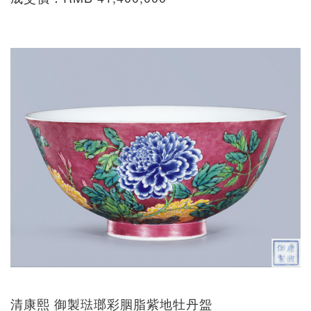
清康熙 御製琺瑯彩胭脂紫地牡丹盌