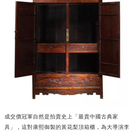
成交價冠軍自然是拍賣史上「最貴中國古典家
具」，這對康熙御製的黃花梨頂箱櫃，為大導演李