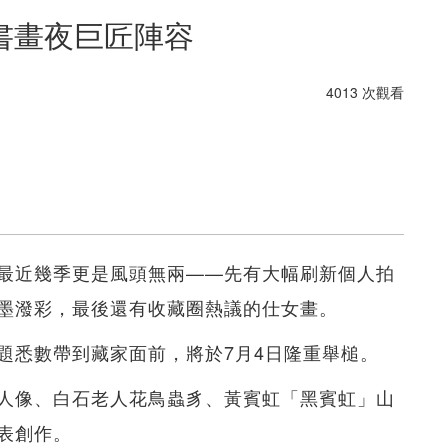
書畫夜巨匠陣容
4013 次觀看
最近幾季更是風頭無兩——先有大幅刷新個人拍
墨潑彩，最後還有收藏圈熱議的仕女畫。
題悉數帶到藏家面前，將於7月4日隆重舉槌。
人像、白石老人花鳥蟲豸、黃賓虹「黑賓虹」山
表創作。