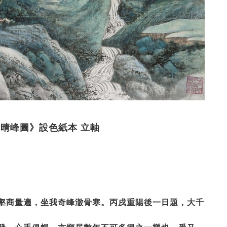
《巨然晴峰圖》設色紙本 立軸
壑商量遍，坐我奇峰澈骨寒。丙戌重陽後一日題，大千