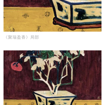
《聚瑞盈香》局部