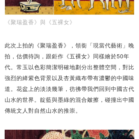
《聚瑞盈香》與《五裸女》
此次上拍的《聚瑞盈香》，領銜「現當代藝術」晚
拍，估價待詢，跟鉅作《五裸女》同樣繪於50年
代。常玉以色彩簡潔明確地劃分出整體空間，對比
強烈的絳紫色背景以及杏黃織布帶有濃鬱的中國味
道。花盆上的淡淡幾筆，彷彿帶我們回到中國古代
山水的世界。靛藍與墨綠的混合皴擦，碰撞出中國
傳統文人對自然山水的推崇。