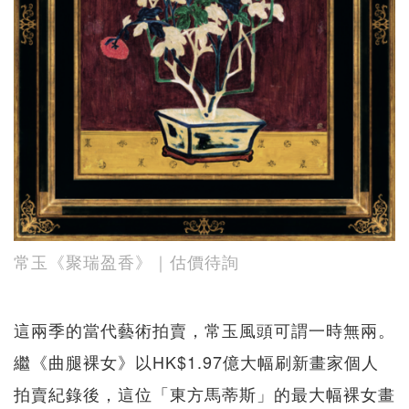
常玉《聚瑞盈香》｜估價待詢
這兩季的當代藝術拍賣，常玉風頭可謂一時無兩。
繼《曲腿裸女》以HK$1.97億大幅刷新畫家個人
拍賣紀錄後，這位「東方馬蒂斯」的最大幅裸女畫