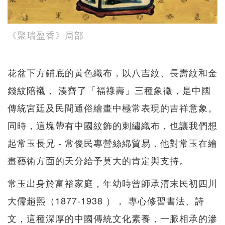
《聚瑞盈香》局部
花盆下方鋪底的黃色織布，以八吉紋、長壽紋和金
錢紋陪襯， 湊齊了「福祿壽」三種象徵，是中國
傳統宮廷及民間通俗繪畫中極常表現的吉祥意象。
同時，這塊帶有中國紋飾的刺繡織布，也讓我們想
起常玉長兄 - 常俊民專營絲綿貿易，他對常玉在繪
畫藝術方面的天分給予莫大的肯定與支持。
常玉出身於富裕家庭，年幼時曾師承清末民初四川
大儒趙熙（1877-1938 ）， 專心修習書法、詩
文，這種深厚的中國傳統文化素養，一脈相承的滲