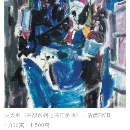
吳大羽《采韻系列之羅浮夢晌》｜估價RMB
1,000萬 - 1,500萬