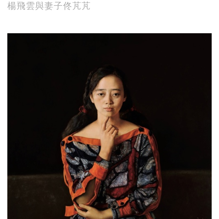
楊飛雲與妻子佟芃芃