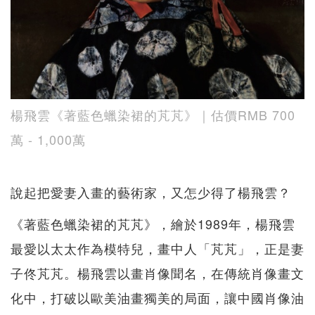
楊飛雲《著藍色蠟染裙的芃芃》｜估價RMB 700
萬 - 1,000萬
說起把愛妻入畫的藝術家，又怎少得了楊飛雲？
《著藍色蠟染裙的芃芃》，繪於1989年，楊飛雲
最愛以太太作為模特兒，畫中人「芃芃」，正是妻
子佟芃芃。楊飛雲以畫肖像聞名，在傳統肖像畫文
化中，打破以歐美油畫獨美的局面，讓中國肖像油