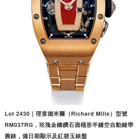
Lot 2430｜理查德米爾（Richard Mille）型號
RM037RG，玫瑰金鑲鑽石酒桶形半鏤空自動鏈帶
腕錶，備日期顯示及紅碧玉錶盤