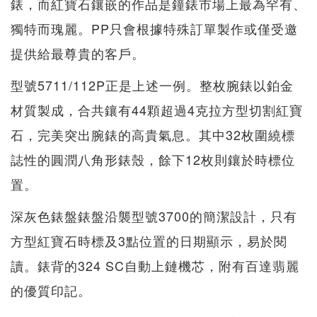
錶，而紅寶石鑲嵌的作品是鐘錶市場上最為罕有、
獨特而瑰麗。PP只會根據特殊訂單製作或僅受邀
提供給最尊貴的客戶。
型號5711/112P正是上述一例。整枚腕錶以鉑金
材質製成，合共鑲有44顆超過4克拉方型切割紅寶
石，完美突出腕錶的高貴氣息。其中32枚圍繞標
誌性的圓潤八角形錶殼，餘下12枚則鑲於時標位
置。
深灰色錶盤錶盤沿襲型號3700的簡潔設計，只有
方型紅寶石時標及3點位置的日期顯示，易於閱
讀。錶背的324 SC自動上鏈機芯，附有百達翡麗
的優質印記。