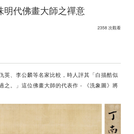
味明代佛畫大師之禪意
2358 次觀看
仇英、李公麟等名家比較，時人評其「白描酷似
之。」這位佛畫大師的代表作 - 《洗象圖》將