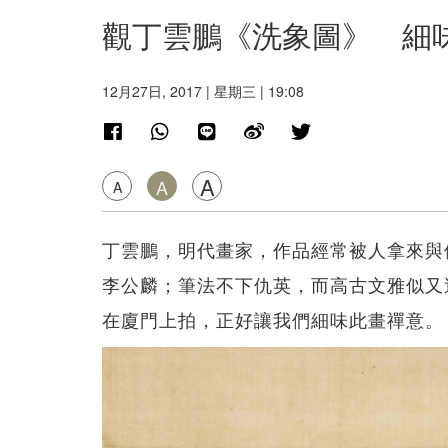
觀丁雲鵬《洗象圖》 細
12月27日, 2017 | 星期三 | 19:08
A
A
A
丁雲鵬，明代畫家，作品經常被人拿來與
李公麟；筆法不下仇英，而高古文雅似又過
在廈門上拍，正好讓我們細味此畫禪意。