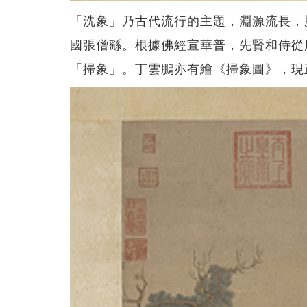
「洗象」乃古代流行的主題，淵源流長，
國張僧繇。根據佛經宣華普，先賢和侍從
「掃象」。丁雲鵬亦有繪《掃象圖》，現