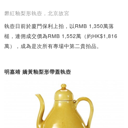
礬紅釉梨形執壺，北京故宮
執壺日前於廈門保利上拍，以RMB 1,350萬落
槌，連佣成交價為RMB 1,552萬（約HK$1,816
萬），成為是次所有專場中第二貴拍品。
明嘉靖 嬌黃釉梨形帶蓋執壺