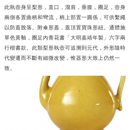
此執壺身呈梨形，直口，溜肩，垂腹，圈足，壺身
兩側各置曲柄和彎流，柄上部置一圓係，可供繫繩
以防蓋脫落。附傘形蓋，蓋頂置寶珠形紐。通體施
單色黃釉，圈足內青花書「大明嘉靖年製」六字兩
行楷書款。此類梨形執壺可追溯到元代，外形隨時
代變遷而不斷有細微改變，惟器形大致上仍然一
致。