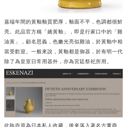
嘉端年間的黃釉釉質肥厚，釉面不平，色調都很鮮
亮。此品官方稱「嬌黃釉」，即是行家口中的「雞
油黃」，顧名思義，色嫩光亮似雞油，於黃釉中相
當受歡迎。一般來說，黃釉都是御器，於有明一代
除了為皇室日常用器外，亦為宮廷祭祀所用。
此執壺原為日本私人收藏，後來落入著名古董商