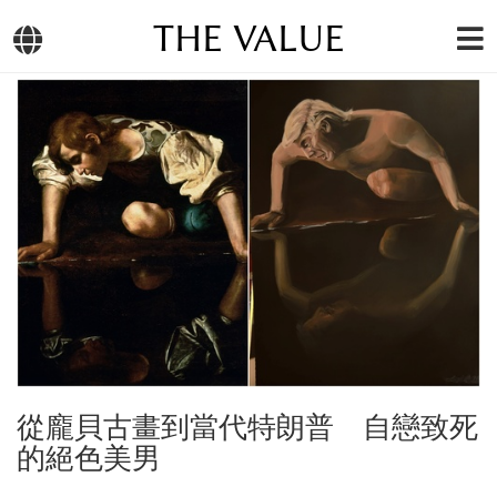
THE VALUE
從龐貝古畫到當代特朗普 自戀致死
的絕色美男