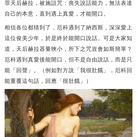
罪天后赫拉，被施詛咒：喪失說話能力，無法表達
自己的本意，直到遇上真愛，才能開口。
相信各位都猜到了，厄科遇到了納西斯，深深愛上
這位俊美少年，於是終於能開口說話。可是大家知
道，天后赫拉器量狹小，所下之咒豈會如斯簡單？
厄科遇到真愛後能開口，但不是自由說話，而是只
能「回聲」。（例如對方說「我很肚餓」，厄科回
能重覆這句話，回應「很肚餓」）