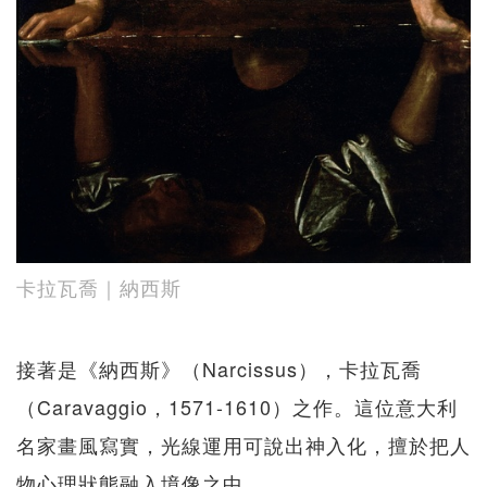
卡拉瓦喬｜納西斯
接著是《納西斯》（Narcissus），卡拉瓦喬
（Caravaggio，1571-1610）之作。這位意大利
名家畫風寫實，光線運用可說出神入化，擅於把人
物心理狀態融入境像之中。