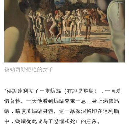
被納西斯拒絕的女子
*傳說達利養了一隻蝙蝠（有說是飛鳥），一直愛
惜著牠。一天他看到蝙蝠奄奄一息，身上滿佈螞
蟻，啃咬著蝙蝠身體。這一幕深深烙印在達利腦
中，螞蟻從此成為了恐懼和死亡的意象。