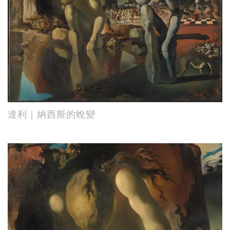
達利｜納西斯的蛻變