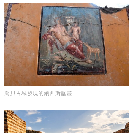
龐貝古城發現的納西斯壁畫