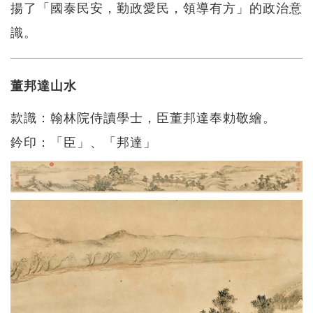
揚了「國泰民安，勤政愛民，領導有方」的政治意
識。
董邦達山水
款識：翰林院侍讀學士，臣董邦達奉勅敬繪。
鈐印：「臣」、「邦達」