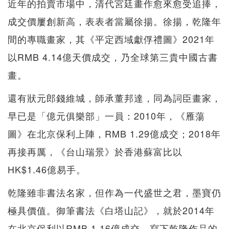
近年的拍賣市場中，清代宮廷畫作愈來愈受追捧，
成交價屢創新高，表表者當屬徐揚。徐揚，乾隆年
間的專職畫家，其《平定西域獻俘禮圖》2021年
以RMB 4.14億天價成交，乃全球第三貴中國古書
畫。
還有狀元郎錢維城，師承董邦達，同為詞臣畫家，
早已是「億元俱樂部」一員：2010年，《雁蕩
圖》在北京保利上陣，RMB 1.29億成交；2018年
再接再厲，《台山瑞景》於香港蘇富比以
HK$1.46億易手。
乾隆雖非書法名家，但作為一代盛世之君，墨寶仍
極具價值。御筆書法《白塔山記》，就於2014年
在北京保利以RMB 1.16億成交，寫下乾隆作品的