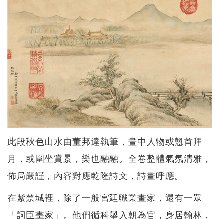
此段秋色山水由董邦達執筆，畫中人物或翹首拜
月，或圍坐賞景，樂也融融。全卷整體氣氛清雅，
佈局嚴謹，內容對應乾隆詩文，詩畫呼應。
在紫禁城裡，除了一般宮廷職業畫家，還有一眾
「詞臣畫家」。他們循科舉入朝為官，身居翰林，