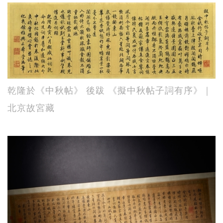
乾隆於《中秋帖》 後跋 《擬中秋帖子詞有序》｜
北京故宮藏