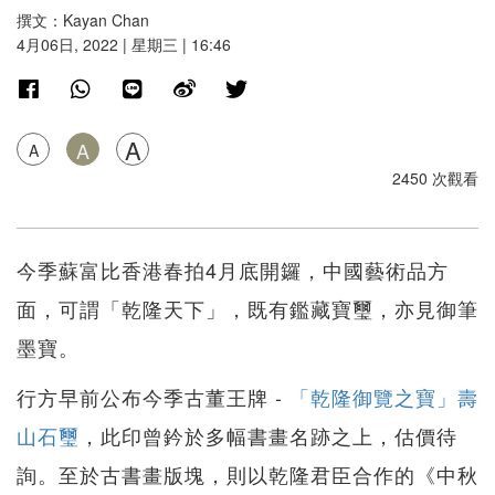
撰文：Kayan Chan
4月06日, 2022 | 星期三 | 16:46
A
A
A
2450 次觀看
今季蘇富比香港春拍4月底開鑼，中國藝術品方
面，可謂「乾隆天下」，既有鑑藏寶璽，亦見御筆
墨寶。
行方早前公布今季古董王牌 -
「乾隆御覽之寶」壽
山石璽
，此印曾鈐於多幅書畫名跡之上，估價待
詢。至於古書畫版塊，則以乾隆君臣合作的《中秋