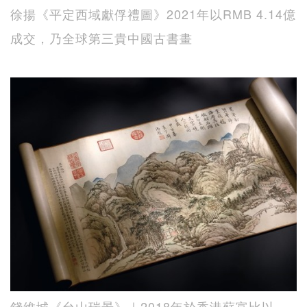
徐揚《平定西域獻俘禮圖》2021年以RMB 4.14億
成交，乃全球第三貴中國古書畫
錢維城《台山瑞景》｜2018年於香港蘇富比以