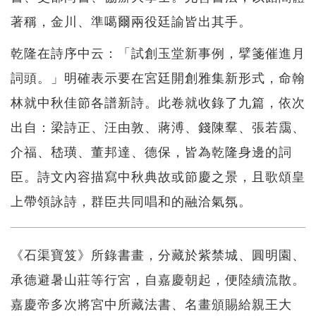
著稱，金川、準噶爾兩役廷諭皆出其手。
乾隆在詩序中云：「試創玉堂新事例，擘箋催進月
詞頭。」明確表示要在宮廷開創雅集新形式，命翰
林就中秋佳節各譜新詩。此卷就收錄了九篇，依次
出自：梁詩正、汪由敦、蔣溥、錢陳羣、張若靄、
介福、嵇璜、董邦達、德保，皆為乾隆身邊的詞
臣。詩文內容描寫中秋典故或節慶之景，且歌頌皇
上帶領詠詩，群臣共同唱和的融洽氣氛。
《石渠寶笈》所錄書畫，分藏於紫禁城、圓明園、
承德避暑山莊等行宮，自嘉慶朝起，便陸續流散。
嘉慶帝多次將宮中所藏法書、名畫頒賜給親王大