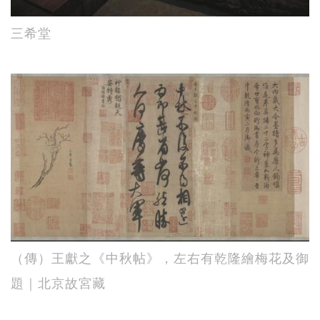
三希堂
（傳）王獻之《中秋帖》，左右有乾隆繪梅花及御
題｜北京故宮藏