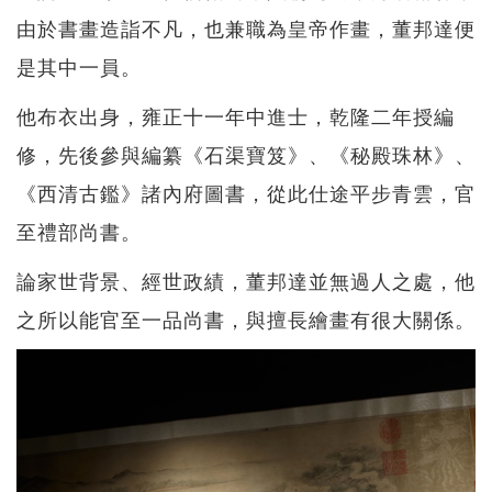
由於書畫造詣不凡，也兼職為皇帝作畫，董邦達便
是其中一員。
他布衣出身，雍正十一年中進士，乾隆二年授編
修，先後參與編纂《石渠寶笈》、《秘殿珠林》、
《西清古鑑》諸內府圖書，從此仕途平步青雲，官
至禮部尚書。
論家世背景、經世政績，董邦達並無過人之處，他
之所以能官至一品尚書，與擅長繪畫有很大關係。