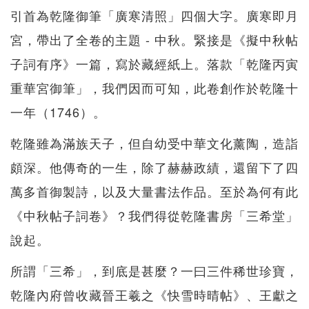
引首為乾隆御筆「廣寒清照」四個大字。廣寒即月
宮，帶出了全卷的主題 - 中秋。緊接是《擬中秋帖
子詞有序》一篇，寫於藏經紙上。落款「乾隆丙寅
重華宮御筆」，我們因而可知，此卷創作於乾隆十
一年（1746）。
乾隆雖為滿族天子，但自幼受中華文化薰陶，造詣
頗深。他傳奇的一生，除了赫赫政績，還留下了四
萬多首御製詩，以及大量書法作品。至於為何有此
《中秋帖子詞卷》？我們得從乾隆書房「三希堂」
說起。
所謂「三希」，到底是甚麼？一曰三件稀世珍寶，
乾隆內府曾收藏晉王羲之《快雪時晴帖》、王獻之