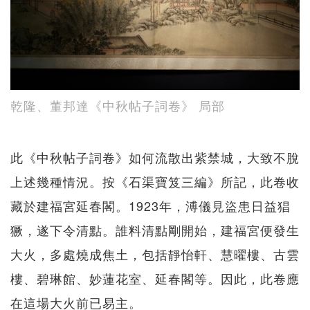
乾隆、董邦達《中秋帖子詞卷》 局部
此《中秋帖子詞卷》如何流散出紫禁城，大致不脫
上述幾種情況。按《石渠寶笈三編》所記，此卷收
藏於建福宮延春閣。1923年，溥儀見盜患日益猖
獗，遂下令清點。誰料清點剛開始，建福宮便發生
大火，多處燒成焦土，包括靜怡軒、慧曜樓、古雲
樓、碧琳館、妙蓮花室、延春閣等。因此，此卷應
在這場大火前已易主。