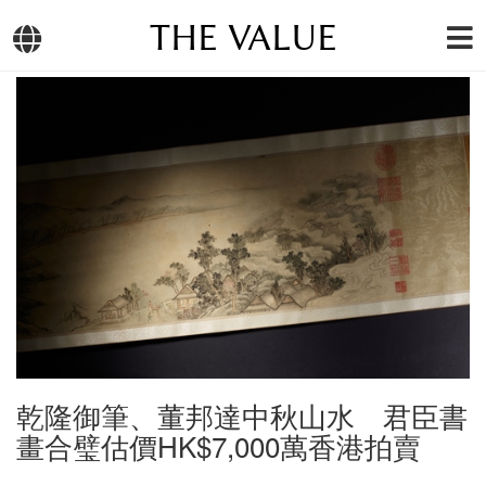
THE VALUE
乾隆御筆、董邦達中秋山水 君臣書
畫合璧估價HK$7,000萬香港拍賣