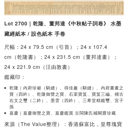
Lot 2700｜乾隆、董邦達《中秋帖子詞卷》 水墨
藏經紙本 / 設色紙本 手卷
尺幅：24 x 79.5 cm（引首）；24 x 107.4
cm（乾隆書）；24 x 231.5 cm（董邦達畫）；
24 x 221.9 cm（汪由敦書）
鑑藏印：
乾隆｜內府珍祕（騎縫）、得佳趣（騎縫）、內府書畫之
寶（四鈐）、乾隆御覽之寶、石渠寶笈、寶笈三編、稽古
右文之璽（二鈐）、墨雲（四鈐）、三希堂精鑑璽、宜子
孫
嘉慶｜嘉慶御覽之寶、嘉慶鑑賞 古閩陳氏補闕齋珍藏
來源（The Value整理）：香港蘇富比，皇尊瑰寶