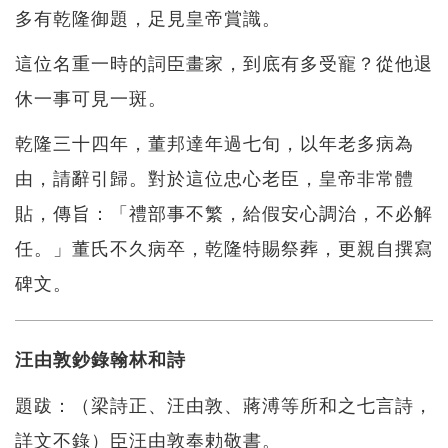
多有乾隆御題，足見皇帝賞識。
這位名重一時的詞臣畫家，到底有多受寵？從他退
休一事可見一斑。
乾隆三十四年，董邦達年過七旬，以年老多病為
由，請辭引歸。對於這位忠心老臣，皇帝非常體
貼，傳旨：「禮部事不繁，給假安心調治，不必解
任。」董氏不久病卒，乾隆特賜祭葬，更親自撰寫
碑文。
汪由敦鈔錄翰林和詩
題跋：（梁詩正、汪由敦、蔣溥等所和之七言詩，
詳文不錄）臣汪由敦奉勅敬書。