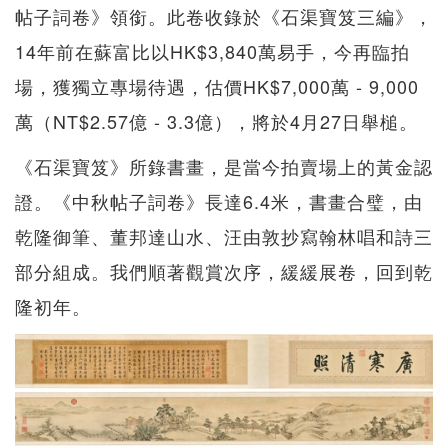
帖子詞卷》領銜。此卷收錄於《石渠寶笈三編》，
14年前在蘇富比以HK$3,840萬易手，今再臨拍
場，獲獨立專場待遇，估價HK$7,000萬 - 9,000
萬（NT$2.57億 - 3.3億），將於4月27日舉槌。
《石渠寶笈》所錄書畫，是當今拍賣場上的黃金認
證。《中秋帖子詞卷》長達6.4米，書畫合璧，由
乾隆御筆、董邦達山水、汪由敦抄寫翰林唱和詩三
部分組成。我們順著觀賞次序，緩緩展卷，回到乾
隆初年。