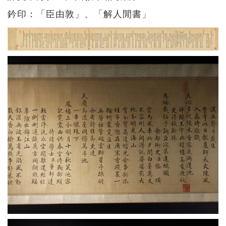
鈐印：「臣由敦」、「解人閒書」