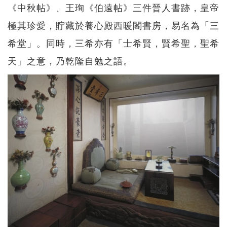
《中秋帖》、王珣《伯遠帖》三件晉人書跡，皇帝
極其珍愛，貯藏於養心殿西暖閣書房，易名為「三
希堂」。同時，三希亦有「士希賢，賢希聖，聖希
天」之意，乃乾隆自勉之語。