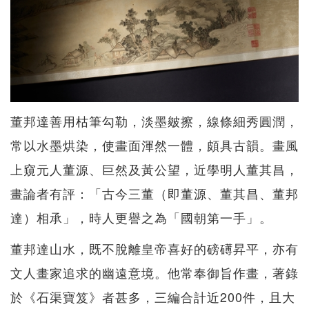
董邦達善用枯筆勾勒，淡墨皴擦，線條細秀圓潤，
常以水墨烘染，使畫面渾然一體，頗具古韻。畫風
上窺元人董源、巨然及黃公望，近學明人董其昌，
畫論者有評：「古今三董（即董源、董其昌、董邦
達）相承」，時人更譽之為「國朝第一手」。
董邦達山水，既不脫離皇帝喜好的磅礡昇平，亦有
文人畫家追求的幽遠意境。他常奉御旨作畫，著錄
於《石渠寶笈》者甚多，三編合計近200件，且大