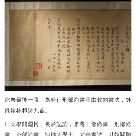
此卷最後一段，為時任刑部尚書汪由敦的書法，鈔
錄翰林和詩九首。
汪氏學問淵博，長於記誦，累遷工部尚書、刑部尚
書、吏部尚書、協辦大學士。尤善書法，以館閣體