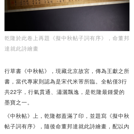
乾隆於此卷上再題《擬中秋帖子詞有序》，命董邦
達就此詩繪畫
行草書《中秋帖》，現藏北京故宮，傳為王獻之所
書，當代專家則認為是宋代米芾所臨。全帖僅3行
共22字，行氣貫通、瀟灑飄逸，是乾隆最鍾愛的
墨寶之一。
《中秋帖》上，乾隆都蓋滿了印，並題寫《擬中秋
帖子詞有序》，隨後命董邦達就此詩繪畫，配以內