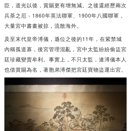
臣，道光以後，賞賜更有增無減。之後還經歷兩次
兵荼之厄 - 1860年英法聯軍、1900年八國聯軍，
大量宮中書畫被掠，流散海外。
及至末代皇帝溥儀，遜位之後的11年，在紫禁城
內稱孤道寡，後宮管理混亂，宮中太監紛紛偷盜宮
廷珍藏變賣牟利。事實上，不只太監，連溥儀本人
也借賞賜為名，著胞弟溥傑把宮廷寶物盜運出宮。