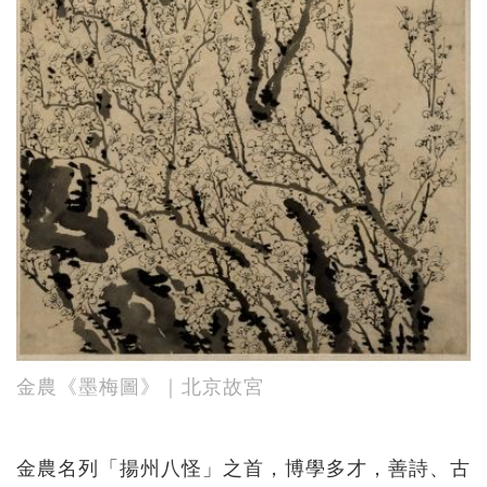
金農《墨梅圖》｜北京故宮
金農名列「揚州八怪」之首，博學多才，善詩、古