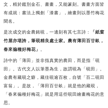
文，精於鑑別金石、書畫，又能篆刻。書畫方面皆
有成就：書法上獨創「漆書」，繪畫則以墨竹梅花
聞名。
是次成交的金農銘硯，一邊刻有其七言詩：
「紙窗
竹屋亦堪誇，筆硯精良處士家。農有薄田百廿畝，
。
春來徧種好梅花」
詩中的「薄田」並非指真實的農田，而是指「硯
田」。古代文人以筆墨為生，故謂硯為「硯田」。
金農有藏硯之癖，藏佳硯逾百枚，自號「百二硯田
富翁」。是故，「薄田百廿畝」就是他的藏硯，
「春來徧種好梅花」就是用這些硯田繪畫梅花的意
思。