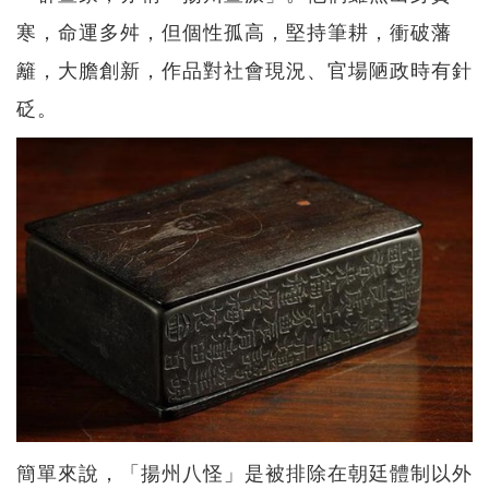
寒，命運多舛，但個性孤高，堅持筆耕，衝破藩
籬，大膽創新，作品對社會現況、官場陋政時有針
砭。
簡單來說，「揚州八怪」是被排除在朝廷體制以外