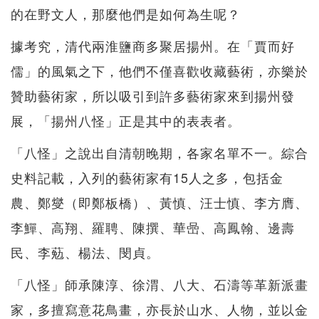
的在野文人，那麼他們是如何為生呢？
據考究，清代兩淮鹽商多聚居揚州。在「賈而好
儒」的風氣之下，他們不僅喜歡收藏藝術，亦樂於
贊助藝術家，所以吸引到許多藝術家來到揚州發
展，「揚州八怪」正是其中的表表者。
「八怪」之說出自清朝晚期，各家名單不一。綜合
史料記載，入列的藝術家有15人之多，包括金
農、鄭燮（即鄭板橋）、黃慎、汪士慎、李方膺、
李鱓、高翔、羅聘、陳撰、華喦、高鳳翰、邊壽
民、李葂、楊法、閔貞。
「八怪」師承陳淳、徐渭、八大、石濤等革新派畫
家，多擅寫意花鳥畫，亦長於山水、人物，並以金