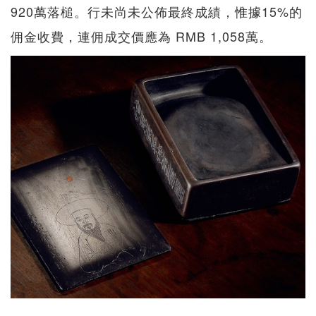
920萬落槌。行未尚未公佈最終成績，惟據15%的
佣金收費，連佣成交價應為 RMB 1,058萬。