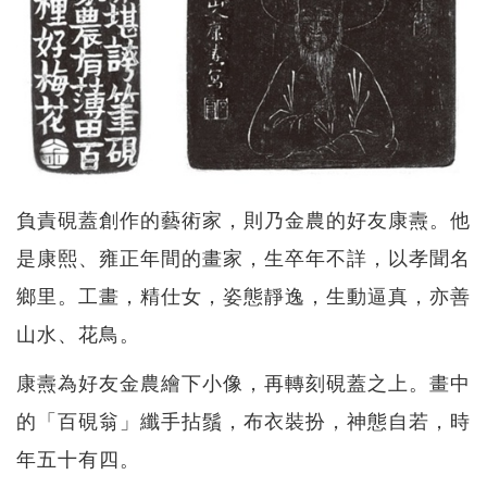
負責硯蓋創作的藝術家，則乃金農的好友康燾。他
是康熙、雍正年間的畫家，生卒年不詳，以孝聞名
鄉里。工畫，精仕女，姿態靜逸，生動逼真，亦善
山水、花鳥。
康燾為好友金農繪下小像，再轉刻硯蓋之上。畫中
的「百硯翁」纖手拈鬚，布衣裝扮，神態自若，時
年五十有四。