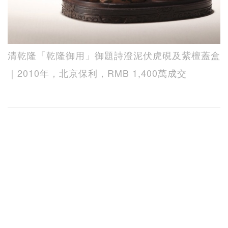
清乾隆「乾隆御用」御題詩澄泥伏虎硯及紫檀蓋盒
｜2010年，北京保利，RMB 1,400萬成交