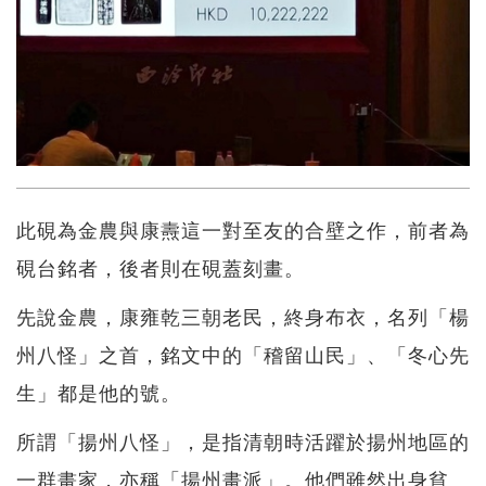
此硯為金農與康燾這一對至友的合壁之作，前者為
硯台銘者，後者則在硯蓋刻畫。
先說金農，康雍乾三朝老民，終身布衣，名列「楊
州八怪」之首，銘文中的「稽留山民」、「冬心先
生」都是他的號。
所謂「揚州八怪」，是指清朝時活躍於揚州地區的
一群畫家，亦稱「揚州畫派」。他們雖然出身貧