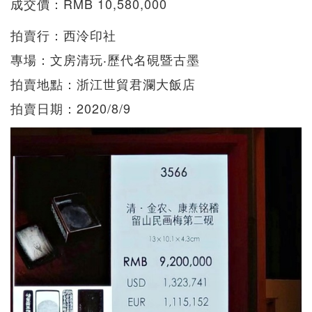
成交價：RMB 10,580,000
拍賣行：西泠印社
專場：文房清玩‧歷代名硯暨古墨
拍賣地點：浙江世貿君瀾大飯店
拍賣日期：2020/8/9