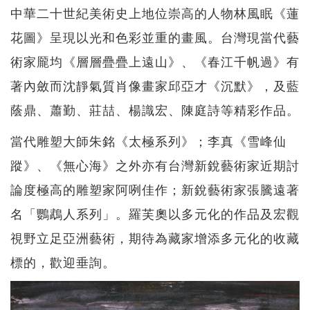
中華二十世紀美術史上地位崇高的人物林風眠《蓮
花圖》呈現以光和色彩並重的畫風。台灣現當代藝
術家龎均《層層疊疊上遠山》、《春江千帆過》有
著內斂而沈靜氣質肖像畫家邱亞才《沉默》，及藍
蔭鼎、蕭勤、莊喆、楊識宏、陳庭詩等精彩作品。
當代雕塑大師朱銘《太極系列》；李真《雪峰仙
蹤》、《無心海》之外亦有台灣新銳藝術家近期討
論度極高的雕塑家阿咧佳作；新銳藝術家張騰遠著
名「鸚鵡人系列」。羅芙奧以多元化的作品及宏觀
視野立足亞洲藝術，期待為藏家增添多元化的收藏
標的，歡迎垂詢。