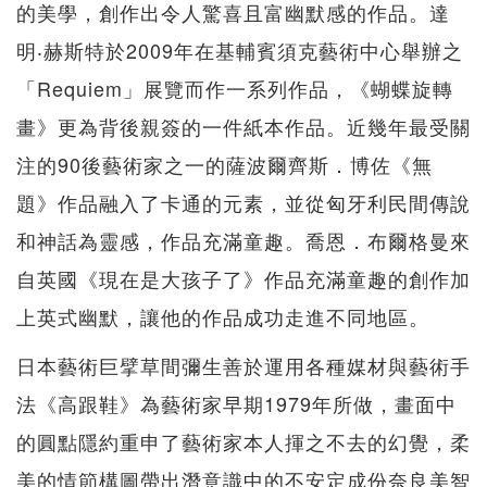
的美學，創作出令人驚喜且富幽默感的作品。達
明‧赫斯特於2009年在基輔賓須克藝術中心舉辦之
「Requiem」展覽而作一系列作品，《蝴蝶旋轉
畫》更為背後親簽的一件紙本作品。近幾年最受關
注的90後藝術家之一的薩波爾齊斯．博佐《無
題》作品融入了卡通的元素，並從匈牙利民間傳說
和神話為靈感，作品充滿童趣。喬恩．布爾格曼來
自英國《現在是大孩子了》作品充滿童趣的創作加
上英式幽默，讓他的作品成功走進不同地區。
日本藝術巨擘草間彌生善於運用各種媒材與藝術手
法《高跟鞋》為藝術家早期1979年所做，畫面中
的圓點隱約重申了藝術家本人揮之不去的幻覺，柔
美的情節構圖帶出潛意識中的不安定成份奈良美智