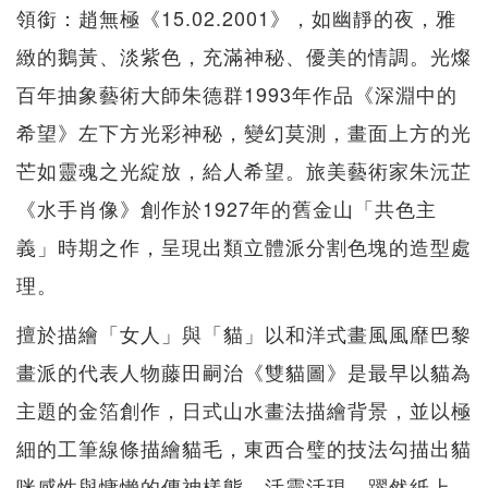
領銜：趙無極《15.02.2001》，如幽靜的夜，雅
緻的鵝黃、淡紫色，充滿神秘、優美的情調。光燦
百年抽象藝術大師朱德群1993年作品《深淵中的
希望》左下方光彩神秘，變幻莫測，畫面上方的光
芒如靈魂之光綻放，給人希望。旅美藝術家朱沅芷
《水手肖像》創作於1927年的舊金山「共色主
義」時期之作，呈現出類立體派分割色塊的造型處
理。
擅於描繪「女人」與「貓」以和洋式畫風風靡巴黎
畫派的代表人物藤田嗣治《雙貓圖》是最早以貓為
主題的金箔創作，日式山水畫法描繪背景，並以極
細的工筆線條描繪貓毛，東西合璧的技法勾描出貓
咪感性與慵懶的傳神樣態，活靈活現、躍然紙上。