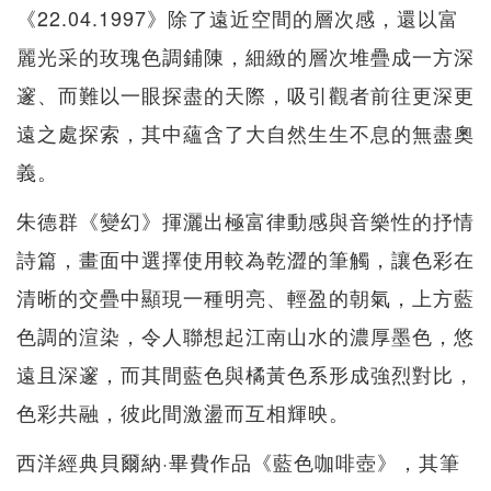
《22.04.1997》除了遠近空間的層次感，還以富
麗光采的玫瑰色調鋪陳，細緻的層次堆疊成一方深
邃、而難以一眼探盡的天際，吸引觀者前往更深更
遠之處探索，其中蘊含了大自然生生不息的無盡奧
義。
朱德群《變幻》揮灑出極富律動感與音樂性的抒情
詩篇，畫面中選擇使用較為乾澀的筆觸，讓色彩在
清晰的交疊中顯現一種明亮、輕盈的朝氣，上方藍
色調的渲染，令人聯想起江南山水的濃厚墨色，悠
遠且深邃，而其間藍色與橘黃色系形成強烈對比，
色彩共融，彼此間激盪而互相輝映。
西洋經典貝爾納·畢費作品《藍色咖啡壺》，其筆