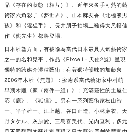
品《存在的狀態（相片）》、近年來炙手可熱的藝
術家六角彩子《夢世界》、山本麻友香《北極熊男
孩》和《猩猩手》、長井朋子拍場上難得大尺幅佳
作《熊先生》都將登場。
日本雕塑方面，有被喻為當代日本最具人氣藝術家
之一的名和晃平，作品《Pixcell - 天使2號》呈現
獨特的跨媒介混種藝術；有著獨特韻味的加藤泉
2006年木雕《無題》；療癒系當代藝術家中村萌
早期木雕《家（兩件一組）》；充滿靈性的土屋仁
応《鹿》、《狐狸》。另有一系列藝術家松山智
一、平子雄一、江上越、谷口正造、小林麻衣、天
野タケル、灰原愛、三島喜美代、光內亘利，多元
且不同類型的藝術家展現了日本藝術原創的豐富內