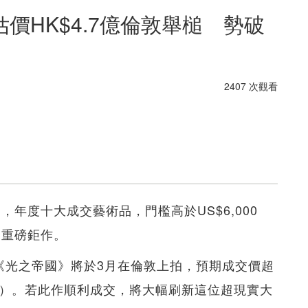
價HK$4.7億倫敦舉槌 勢破
2407 次觀看
，年度十大成交藝術品，門檻高於US$6,000
幅重磅鉅作。
幅油畫《光之帝國》將於3月在倫敦上拍，預期成交價超
16.6億）。若此作順利成交，將大幅刷新這位超現實大