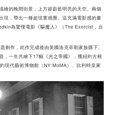
描繪的晚間街景，上方卻蔚藍明亮的天空。兩個
出現，帶出一種超現實感覺。這充滿電影感的畫
edkin為驚慄電影《驅魔人》（The Exorcist，台
》為題創作，此作完成後由美國洛克菲勒家族購下。
題，一生共繪下17幅《光之帝國》，獲紐約古根
）、紐約現代藝術博物館（NY MoMA）、比利時皇家