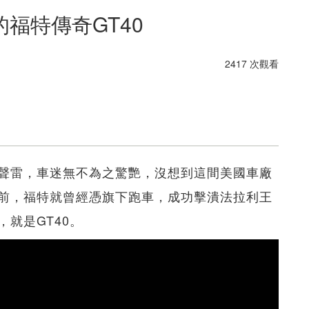
福特傳奇GT40
2417 次觀看
平地一聲雷，車迷無不為之驚艷，沒想到這間美國車廠
前，福特就曾經憑旗下跑車，成功擊潰法拉利王
就是GT40。