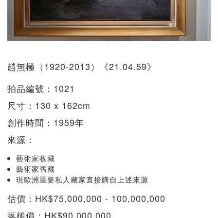
趙無極（1920-2013）《21.04.59》
拍品編號：1021
尺寸：130 x 162cm
創作時間：1959年
來源：
藝術家收藏
藝術家舊藏
現歐洲重要私人藏家直接購自上述來源
估價：HK$75,000,000 - 100,000,000
落槌價：HK$90,000,000