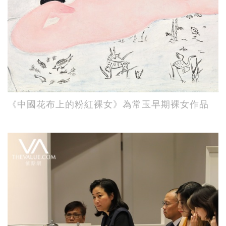
《中國花布上的粉紅裸女》為常玉早期裸女作品