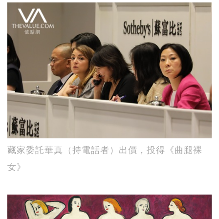
藏家委託華真（持電話者）出價，投得《曲腿裸
女》