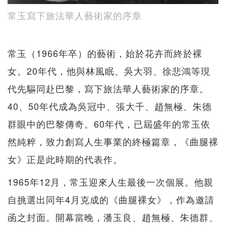
常玉寫下旅法華人藝術家的序章
常玉（1966年卒）的藝術，始於花卉而終於裸
女。20年代，他與林風眠、吳大羽、徐悲鴻等現
代先驅同赴巴黎，寫下旅法華人藝術家的序章。
40、50年代成為吳冠中、張大千、趙無極、朱德
群眼中的巴黎傳奇。60年代，已屆盛年的常玉依
然純粹，致力創寫人生事業的終極篇章，《曲腿裸
女》正是此時期的代表作。
1965年12月，常玉迎來人生最後一次個展。他親
自挑選出同年4月克成的《曲腿裸女》，作為邀請
函之封面。開幕當晚，潘玉良、趙無極、朱德群、