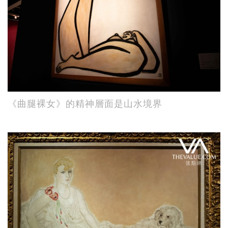
《曲腿裸女》的精神層面是山水境界