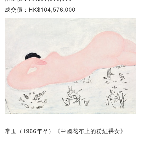
成交價：HK$104,576,000
常玉（1966年卒）《中國花布上的粉紅裸女》