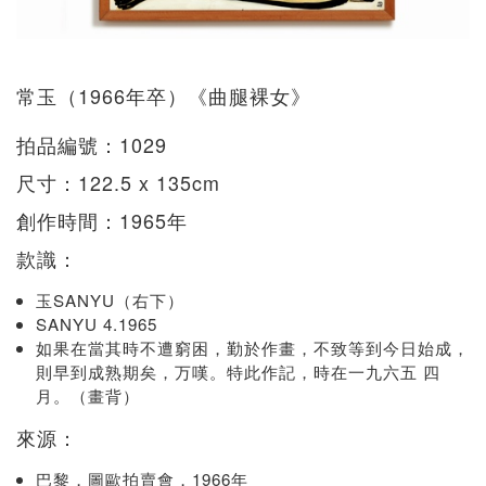
常玉（1966年卒）《曲腿裸女》
拍品編號：1029
尺寸：122.5 x 135cm
創作時間：1965年
款識：
玉SANYU（右下）
SANYU 4.1965
如果在當其時不遭窮困，勤於作畫，不致等到今日始成，
則早到成熟期矣，万嘆。特此作記，時在一九六五 四
月。（畫背）​​​
來源：
巴黎，圖歐拍賣會，1966年