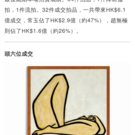
拍，1件流拍。32件成交拍品，一共帶來HK$6.1
億成交，常玉佔了HK$2.9億（約47%），趙無極
則佔了HK$1.6億（約26%）。
頭六位成交