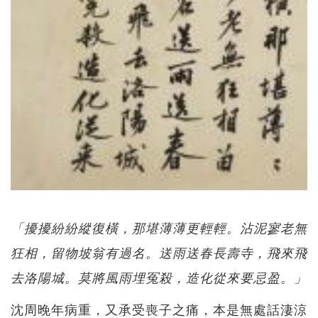
「擾擾紛紛縱復橫，那堪薄薄更輕輕。沾泥寥老無
狂相，留物坡翁有過名。送雨送春長壽寺，飛來飛
去洛陽城。莫將風雨埋冤殺，造化從來要忌盈。」
沈周晚年病重，又承受喪子之痛，本是無處話淒涼