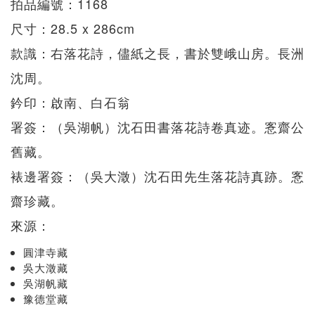
拍品編號：1168
尺寸：28.5 x 286cm
款識：右落花詩，儘紙之長，書於雙峨山房。長洲
沈周。
鈐印：啟南、白石翁
署簽：（吳湖帆）沈石田書落花詩卷真迹。愙齋公
舊藏。
裱邊署簽：（吳大澂）沈石田先生落花詩真跡。愙
齋珍藏。
來源：
圓津寺藏
吳大澂藏
吳湖帆藏
豫德堂藏