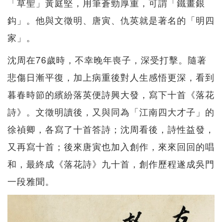
「草聖」黃庭堅，用筆蒼勁厚重，可謂「鐵畫銀
鈎」。他與文徵明、唐寅、仇英就是著名的「明四
家」。
沈周在76歲時，不幸晚年喪子，深受打擊。隨著
悲傷日漸平復，加上病重後對人生感悟更深，看到
暮春時節的繽紛落英便詩興大發，寫下十首《落花
詩》。文徵明讀後，又與同為「江南四大才子」的
徐禎卿，各寫了十首答詩；沈周看後，詩性益發，
又再寫十首；後來唐寅也加入創作，來來回回的唱
和，最終成《落花詩》九十首，創作歷程遂成吳門
一段雅聞。