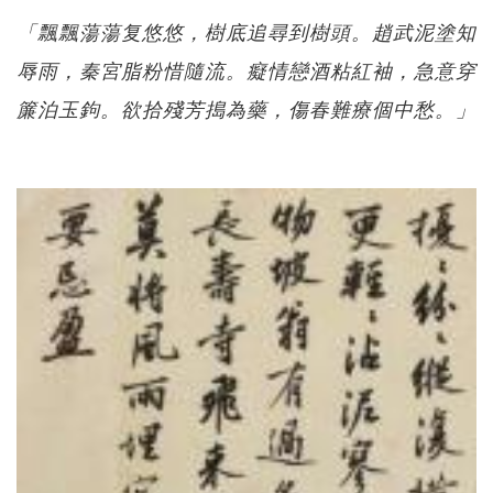
「飄飄蕩蕩复悠悠，樹底追尋到樹頭。趙武泥塗知
辱雨，秦宮脂粉惜隨流。癡情戀酒粘紅袖，急意穿
簾泊玉鉤。欲拾殘芳搗為藥，傷春難療個中愁。」