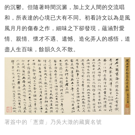
的沉鬱。但隨著時間沉澱，加上文人間的交流唱
和，所表達的心境已大有不同。初看詩文以為是風
風月月的傷春之作，細味之下卻發現，蘊涵對愛
情、親情、懷才不遇、遺憾、造化弄人的感悟，道
盡人生百味，餘韻久久不散。
署簽中的「愙齋」乃吳大澂的藏竇名號