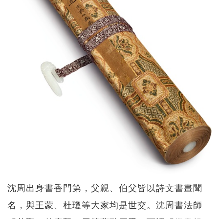
沈周出身書香門第，父親、伯父皆以詩文書畫聞
名，與王蒙、杜瓊等大家均是世交。沈周書法師