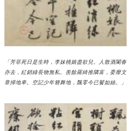
「芳菲死日是生時，李妹桃娘盡欲兒。人散酒闌春
亦去，紅銷綠長物無私。羨餘羅綺推隣富，委靡文
章掃地卑。空記少年簪舞地，飄零今已鬢如絲。」