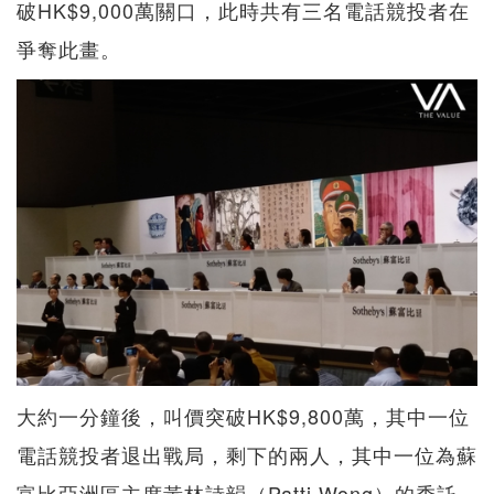
破HK$9,000萬關口，此時共有三名電話競投者在
爭奪此畫。
大約一分鐘後，叫價突破HK$9,800萬，其中一位
電話競投者退出戰局，剩下的兩人，其中一位為蘇
富比亞洲區主席黃林詩韻（Patti Wong）的委託