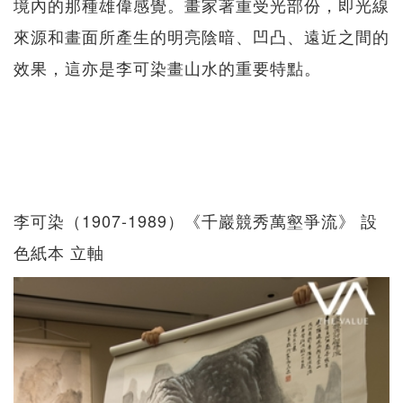
境內的那種雄偉感覺。畫家著重受光部份，即光線
來源和畫面所產生的明亮陰暗、凹凸、遠近之間的
效果，這亦是李可染畫山水的重要特點。
李可染（1907-1989）《千巖競秀萬壑爭流》 設
色紙本 立軸