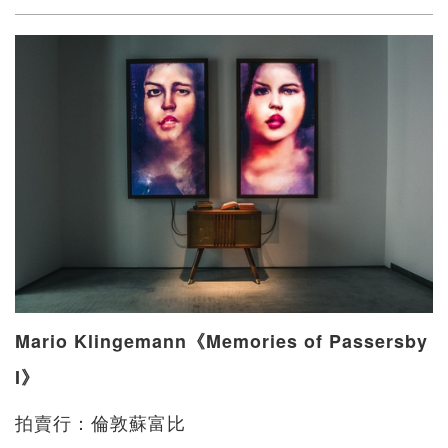
Mario Klingemann《Memories of Passersby
I》
拍賣行：倫敦蘇富比