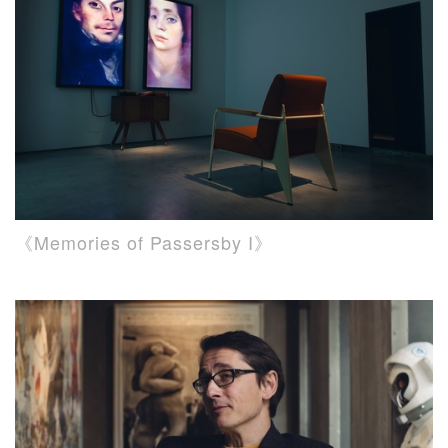
《Memories of Passersby I》