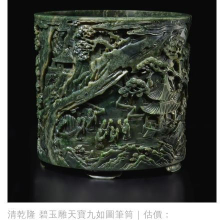
清乾隆 碧玉雕天寶九如圖筆筒｜估價：