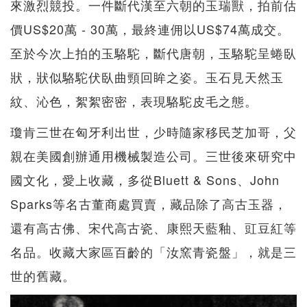
來激烈競投。一件斷代漢至六朝的玉瑞獸，拍前估
價US$20萬 - 30萬，最終連佣以US$74萬成交。
至於今次上拍的玉駱駝，斷代唐朝，玉駱駝呈蜷臥
狀，狀似駱駝伏臥曲頸回眸之姿。玉石見天然玉
紋、沁色，絮絮密密，表現駱駝皮毛之態。
瓊肯三世在匈牙利出世，少時隨家移民芝加哥，父
親在美國創辦通用機械製造公司。三世後來研究中
國文化，愛上收藏，多從Bluett & Sons、John
Sparks等名古董商處買賣，藏品除了高古玉器，
還有高古佛、宋代高古瓷、康熙天藍釉、豇豆紅等
名品。收藏大家區百齡的「汝窯青瓷盤」，就是三
世的舊藏。