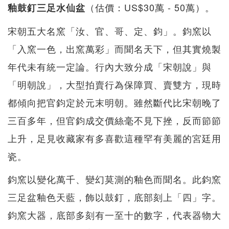
（估價：US$30萬 - 50萬）。
釉鼓釘三足水仙盆
宋朝五大名窯「汝、官、哥、定、鈞」。鈞窯以
「入窯一色，出窯萬彩」而聞名天下，但其實燒製
年代未有統一定論。行內大致分成「宋朝說」與
「明朝說」，大型拍賣行為保障買、賣雙方，現時
都傾向把官鈞定於元末明朝。雖然斷代比宋朝晚了
三百多年，但官鈞成交價絲毫不見下挫，反而節節
上升，足見收藏家有多喜歡這種罕有美麗的宮廷用
瓷。
鈞窯以變化萬千、變幻莫測的釉色而聞名。此鈞窯
三足盆釉色天藍，飾以鼓釘，底部刻上「四」字。
鈞窯大器，底部多刻有一至十的數字，代表器物大