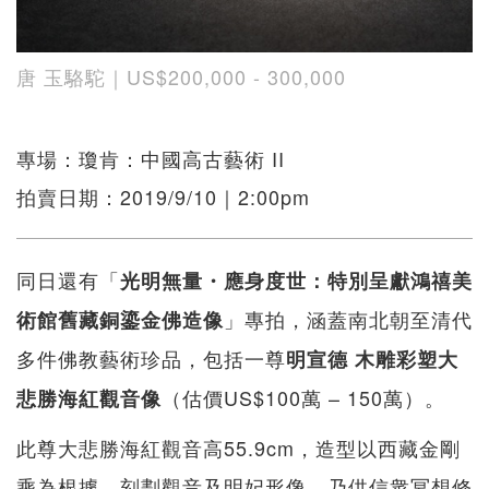
唐 玉駱駝｜US$200,000 - 300,000
專場：瓊肯：中國高古藝術 II
拍賣日期：2019/9/10｜2:00pm
同日還有「
光明無量・應身度世：特別呈獻鴻禧美
」專拍，涵蓋南北朝至清代
術館舊藏銅鎏金佛造像
多件佛教藝術珍品，包括一尊
明宣德
木雕彩塑大
（估價US$100萬 – 150萬）。
悲勝海紅觀音像
此尊大悲勝海紅觀音高55.9cm，造型以西藏金剛
乘為根據，刻劃觀音及明妃形像，乃供信衆冥想修