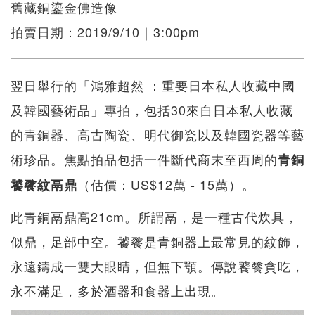
舊藏銅鎏金佛造像
拍賣日期：2019/9/10｜3:00pm
翌日舉行的「鴻雅超然 ：重要日本私人收藏中國
及韓國藝術品」專拍，包括30來自日本私人收藏
的青銅器、高古陶瓷、明代御瓷以及韓國瓷器等藝
術珍品。焦點拍品包括一件斷代商末至西周的
青銅
（估價：US$12萬 - 15萬）。
饕餮紋鬲鼎
此青銅鬲鼎高21cm。所謂鬲，是一種古代炊具，
似鼎，足部中空。饕餮是青銅器上最常見的紋飾，
永遠鑄成一雙大眼睛，但無下顎。傳說饕餮貪吃，
永不滿足，多於酒器和食器上出現。