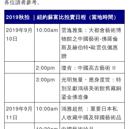
各位讀者參考。
2019秋拍 ｜紐約蘇富比拍賣日程（當地時間）
2019年9月
10:00am
雲逸雅集：大都會藝術博
10日
物館之中國藝術-佛羅倫
斯及赫伯特•歐雲伉儷惠
贈
2:00pm
瓊肯：中國高古藝術 II
3:00pm
光明無量・應身度世：特
別呈獻鴻禧美術館舊藏銅
鎏金佛造像
2019年9月
10:00am
鴻雅超然 ：重要日本私
11日
人收藏中國及韓國藝術品
10:30am
中國藝術珍品