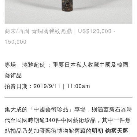
商末/西周 青銅饕餮紋鬲鼎｜US$120,000 -
150,000
專場：鴻雅超然 ：重要日本私人收藏中國及韓國
藝術品
拍賣日期：2019/9/11｜11:00am
集大成的「中國藝術珍品」專場，則涵蓋新石器時
代至民國時期逾340件中國藝術珍品，其中一件焦
點拍品乃芝加哥藝術博物館舊藏的
明初
鈞窰天藍