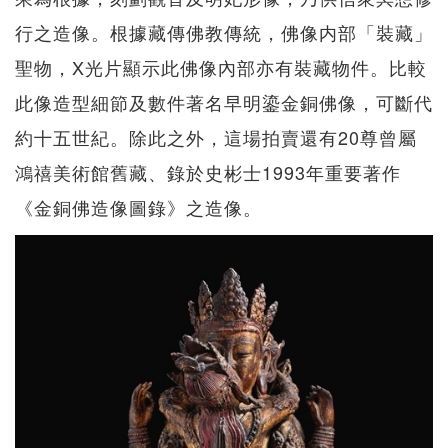
行之造像。根據藏傳佛教傳統，佛像内部「裝藏」
聖物，X光片顯示此佛像內部亦有裝藏物件。比較
此像造型細節及數件著名早明鎏金銅佛像，可斷代
約十五世紀。除此之外，這場拍賣還有20尊曾屬
鴻禧美術館舊藏、錄於史彬士1993年重要著作
《金銅佛造像圖錄》之造像。