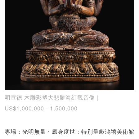
明宣德 木雕彩塑大悲勝海紅觀音像｜
US$1,000,000 - 1,500,000
專場：光明無量・應身度世：特別呈獻鴻禧美術館