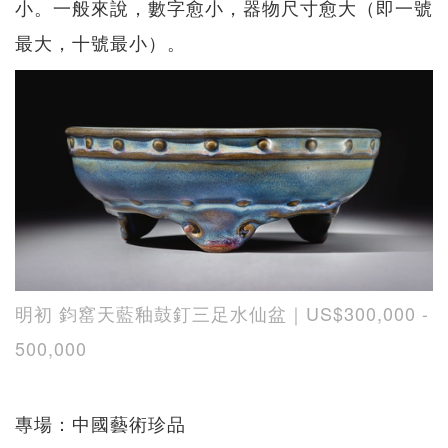
小。一般來說，數字愈小，器物尺寸愈大（即一號
最大，十號最小）。
明初 鈞窰天藍釉鼓釘三足水仙盆｜US$300,000 -
500,000
專場：中國藝術珍品