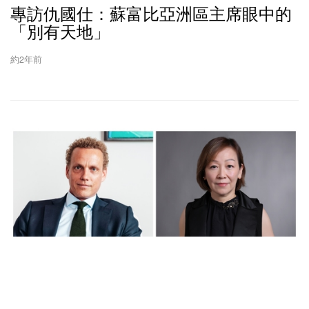
專訪仇國仕：蘇富比亞洲區主席眼中的
「別有天地」
約2年前