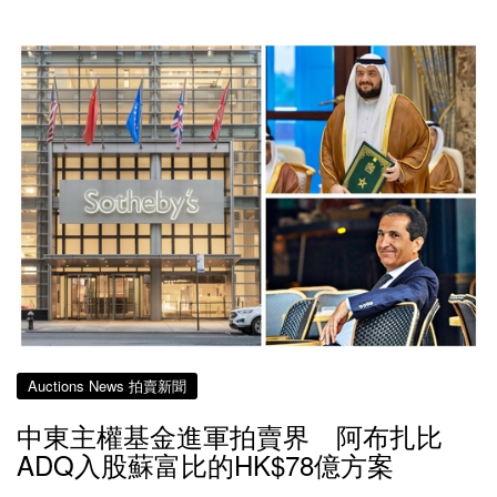
Auctions News 拍賣新聞
中東主權基金進軍拍賣界 阿布扎比
ADQ入股蘇富比的HK$78億方案