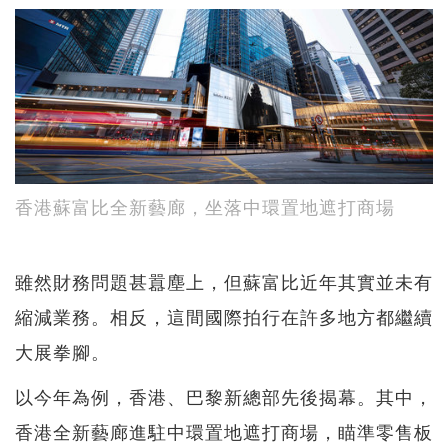
香港蘇富比全新藝廊，坐落中環置地遮打商場
雖然財務問題甚囂塵上，但蘇富比近年其實並未有
縮減業務。相反，這間國際拍行在許多地方都繼續
大展拳腳。
以今年為例，香港、巴黎新總部先後揭幕。其中，
香港全新藝廊進駐中環置地遮打商場，瞄準零售板