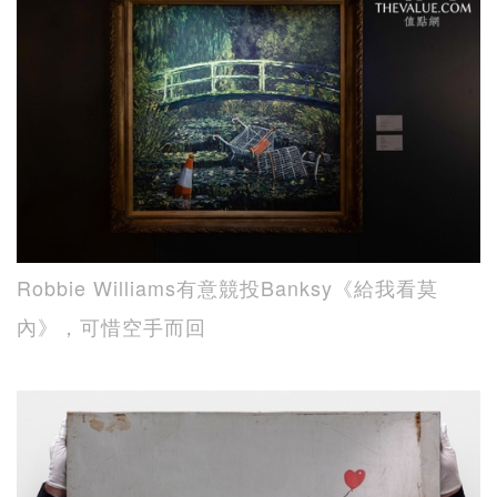
Robbie Williams有意競投Banksy《給我看莫
內》，可惜空手而回