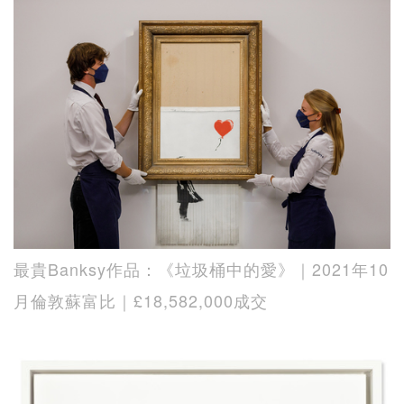
最貴Banksy作品：《垃圾桶中的愛》｜2021年10
月倫敦蘇富比｜£18,582,000成交