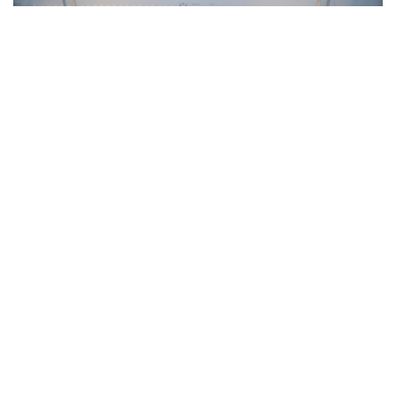
第四貴Banksy作品：《權力下放國會》｜2019年
10月倫敦蘇富比｜£9,879,500成交
拍賣詳情
拍賣行：倫敦蘇富比
專場：NOW 當代藝術晚拍
拍賣日期：2022/3/2