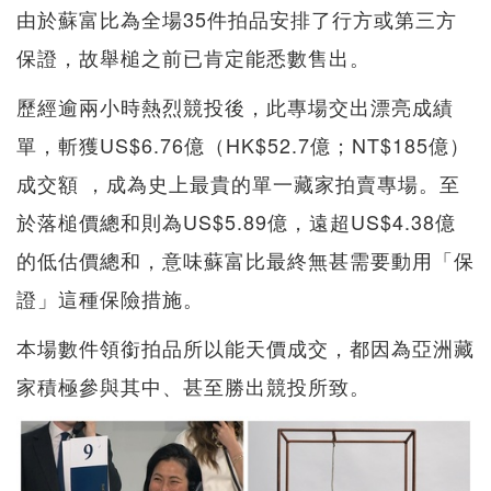
由於蘇富比為全場35件拍品安排了行方或第三方
保證，故舉槌之前已肯定能悉數售出。
歷經逾兩小時熱烈競投後，此專場交出漂亮成績
單，斬獲US$6.76億（HK$52.7億；NT$185億）
成交額 ，成為史上最貴的單一藏家拍賣專場。至
於落槌價總和則為US$5.89億，遠超US$4.38億
的低估價總和，意味蘇富比最終無甚需要動用「保
證」這種保險措施。
本場數件領銜拍品所以能天價成交，都因為亞洲藏
家積極參與其中、甚至勝出競投所致。