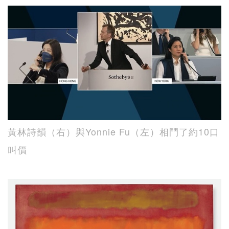
黃林詩韻（右）與Yonnie Fu（左）相鬥了約10口
叫價