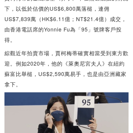
下，以低於估價的US$6,800萬落槌，連佣
US$7,839萬（HK$6.11億；NT$21.4億）成交，
由香港電話席的Yonnie Fu為「95」號牌客戶投
得。
綜觀近年拍賣市場，賈柯梅蒂確實相當受到東方歡
迎。例如2020年，他的《萊奧尼宮夫人》在紐約
蘇富比舉槌，US$2,590萬易手，也是由亞洲藏家
拿下。