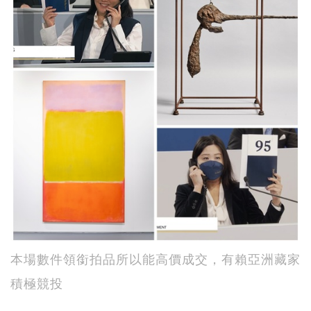
本場數件領銜拍品所以能高價成交，有賴亞洲藏家
積極競投