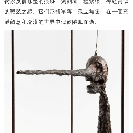
術家反覆修整的痕跡，刻劃著一種緊張、神經質似
的戰兢之感。它們形體單薄，孤立無援，在一個充
滿敵意和冷漠的世界中似欲隨風而逝。