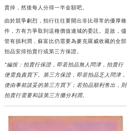
賣掉，然後每人分得一半金額吧。
由於競爭劇烈，拍行往往要開出非比尋常的優厚條
件，方有力爭取到這種價值連城的委託。是故，儘
管有損利潤，蘇富比仍需要為麥克羅威收藏的全部
拍品安排拍賣行或第三方保證。
*編按：拍賣行保證，即若拍品無人問津，拍賣行
便需負責買下。第三方保證，即若拍品乏人問津，
便由事前談妥的第三方買下；若拍品順利售出，則
拍賣行需要和該第三方攤分利潤。