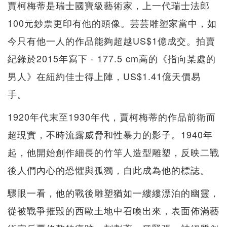
賈柯梅蒂是瑞士國寶級藝術家，上一代瑞士法郎
100元鈔票更印有他的頭像。芸芸雕塑家當中，如
今只有他一人的作品能夠超越US$1億成交。拍賣
紀錄於2015年寫下 - 177.5 cm高的《指向某處的
男人》在紐約佳士得上陣，US$1.41億天價易
手。
1920年代末至1930年代，賈柯梅蒂的作品前衛而
超現實，不時流露威脅和性暴力的影子。1940年
起，他開始創作細長的竹竿人造型雕塑，反映二戰
後人們內心的恐懼與孤獨，自此成為他的標誌。
驟眼一看，他的戰後雕塑猶如一縷縷漂泊的幽靈，
從被戰爭摧毀的西歐土地中召喚出來，表面佈滿藝