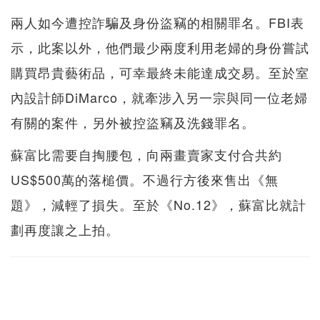
兩人如今遭控詐騙及身份盜竊的相關罪名。FBI表
示，此案以外，他們最少兩度利用老婦的身份嘗試
購買昂貴藝術品，可幸最終未能達成交易。至於室
內設計師DiMarco，就牽涉入另一宗與同一位老婦
有關的案件，另外被控盜竊及洗錢罪名。
蘇富比需要自掏腰包，向兩畫賣家支付合共約
US$500萬的落槌價。不過行方後來售出《無
題》，減輕了損失。至於《No.12》，蘇富比就計
劃再度讓之上拍。