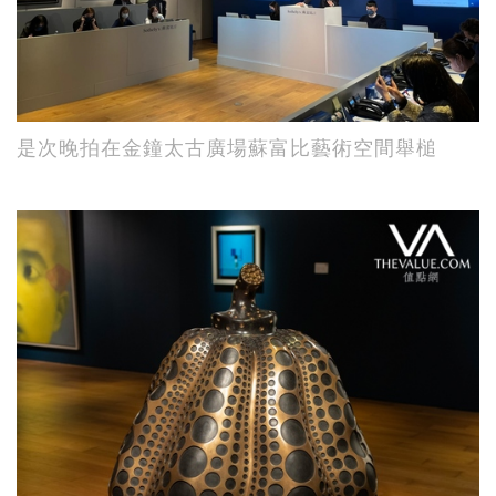
是次晚拍在金鐘太古廣場蘇富比藝術空間舉槌