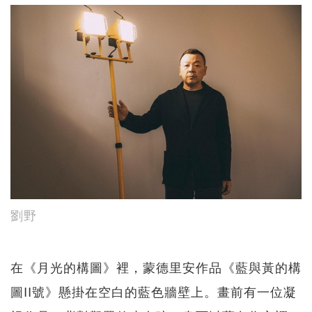
劉野
在《月光的構圖》裡，蒙德里安作品《藍與黃的構
圖II號》懸掛在空白的藍色牆壁上。畫前有一位凝