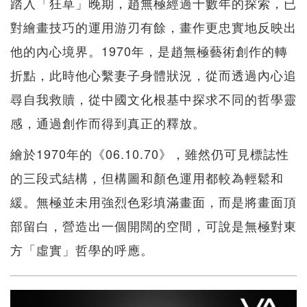
踏入「狂草」晚期，趙無極經過十數年的探索，已
對繪畫技巧的運用游刃有餘，畫作更忠實地反映出
他的內心境界。1970年，是趙無極藝術創作的轉
折點，此時他心繫妻子身體狀況，從而透過內心追
尋自我救贖，從中國文化根基中探求不同的哲學靈
感，通過創作而得到真正的釋放。
繪於1970年的《06.10.70》，雖然仍可見標誌性
的三段式結構，但構圖和顏色運用都較為輕鬆和
緩。無極並未用強烈色彩填滿畫面，而是將畫面頂
部留白，營造出一個開闊的空間，可說是無極對東
方「虛實」哲學的呼應。