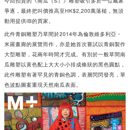
今回拍賣的《南瓜（S）》雕塑吸引多於一位藏家
爭逐，最終把叫價推高至HK$2,200萬落槌，無須
動用提供IB的買家。
此件青銅雕塑乃草間於2014年為倫敦維多利亞・
米羅畫廊的展覽而作，亦是她首次嘗試以青銅製作
大型雕塑，花兩年時間才完成。有別於一般草間南
瓜雕塑以黃色配上大大小小排成條狀的黑色圓點，
此件雕塑有著罕見的青銅色調，表層閃閃發亮，單
色波點圖案重現天然南瓜表面。