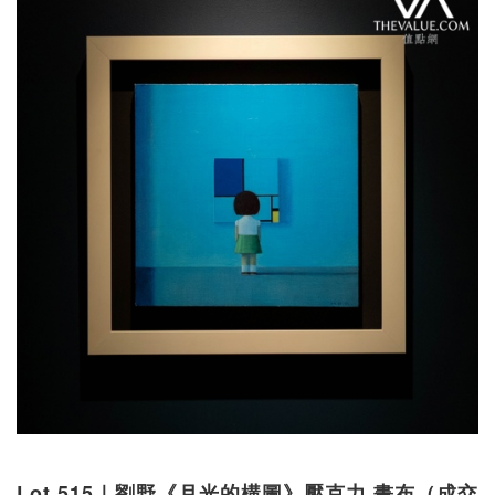
Lot 515｜劉野《月光的構圖》壓克力 畫布（成交