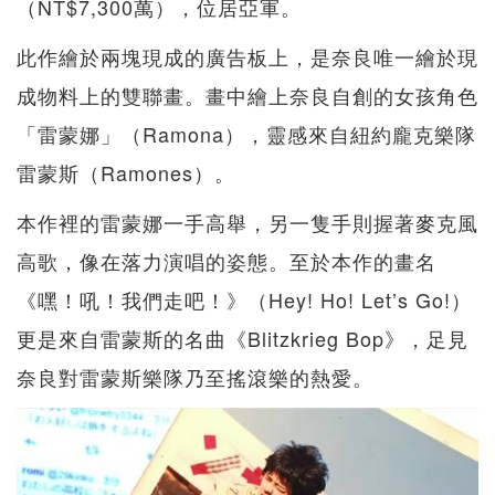
（NT$7,300萬），位居亞軍。
此作繪於兩塊現成的廣告板上，是奈良唯一繪於現
成物料上的雙聯畫。畫中繪上奈良自創的女孩角色
「雷蒙娜」（Ramona），靈感來自紐約龐克樂隊
雷蒙斯（Ramones）。
本作裡的雷蒙娜一手高舉，另一隻手則握著麥克風
高歌，像在落力演唱的姿態。至於本作的畫名
《嘿！吼！我們走吧！》（Hey! Ho! Let’s Go!）
更是來自雷蒙斯的名曲《Blitzkrieg Bop》，足見
奈良對雷蒙斯樂隊乃至搖滾樂的熱愛。