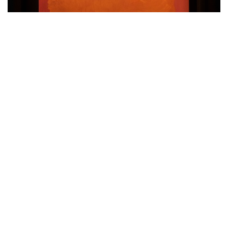
Lot 508｜羅斯科（Mark Rothko，1903-1970）
《無題（紅與橙色於橘粉色之上）》油彩畫布
創作時間：1969年
尺幅：60.8 x 45.5 cm
來源：
紐約，Marlborough畫廊
紐約，The Lionel Corporation
紐約，Pace Wildenstein畫廊
私人收藏