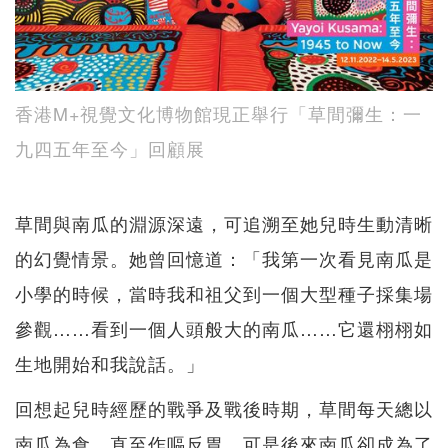
香港M+視覺文化博物館現正舉行「草間彌生：一
九四五年至今」回顧展
草間與南瓜的淵源深遠，可追溯至她兒時生動清晰
的幻覺情景。她曾回憶道：「我第一次看見南瓜是
小學的時候，當時我和祖父到一個大型種子採集場
參觀……看到一個人頭般大的南瓜……它還栩栩如
生地開始和我說話。」
回想起兒時經歷的戰爭及戰後時期，草間每天總以
南瓜為食，直至作嘔反胃。可是後來南瓜卻成為了