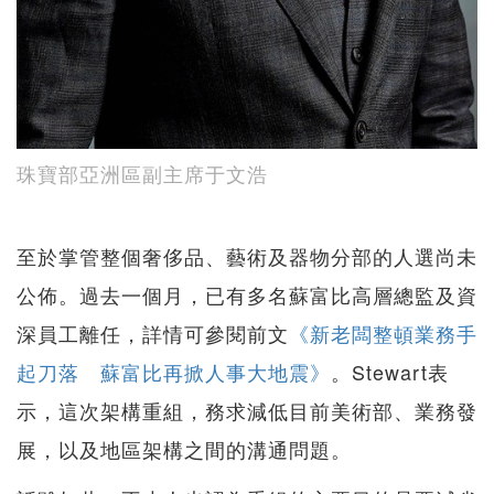
珠寶部亞洲區副主席于文浩
至於掌管整個奢侈品、藝術及器物分部的人選尚未
公佈。過去一個月，已有多名蘇富比高層總監及資
深員工離任，詳情可參閱前文
《新老闆整頓業務手
起刀落 蘇富比再掀人事大地震》
。Stewart表
示，這次架構重組，務求減低目前美術部、業務發
展，以及地區架構之間的溝通問題。