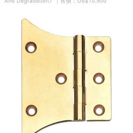
And Degradation》｜售價：US$10,500