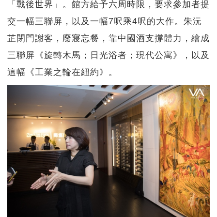
「戰後世界」。館方給予六周時限，要求參加者提
交一幅三聯屏，以及一幅7呎乘4呎的大作。朱沅
芷閉門謝客，廢寢忘餐，靠中國酒支撐體力，繪成
三聯屏《旋轉木馬；日光浴者；現代公寓》，以及
這幅《工業之輪在紐約》。