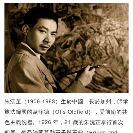
朱沅芷（1906-1963）生於中國，長於加州，師承
旅法歸國的歐菲德（Otis Oldfield），受前衛的共
色主義洗禮。1926 年，21 歲的朱沅芷舉行首次
個展，便受法國慕勒王子與王妃（Prince and