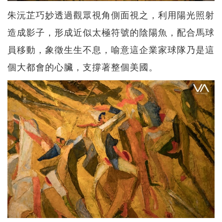
朱沅芷巧妙透過觀眾視角側面視之，利用陽光照射
造成影子，形成近似太極符號的陰陽魚，配合馬球
員移動，象徵生生不息，喻意這企業家球隊乃是這
個大都會的心臟，支撐著整個美國。