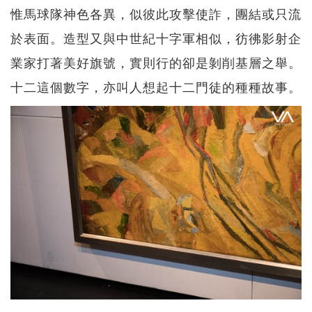
惟馬球隊神色各異，似彼此攻擊使詐，團結或只流
於表面。造型又與中世紀十字軍相似，彷彿影射企
業家打著美好旗號，實則行的卻是剝削基層之舉。
十二這個數字，亦叫人想起十二門徒的種種故事。