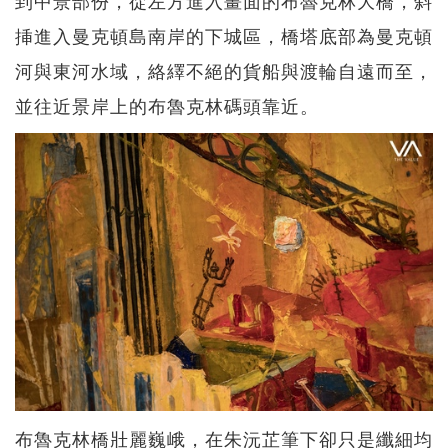
挿進入曼克頓島南岸的下城區，橋塔底部為曼克頓
河與東河水域，絡繹不絕的貨船與渡輪自遠而至，
並往近景岸上的布魯克林碼頭靠近。
布魯克林橋壯麗巍峨，在朱沅芷筆下卻只是纖細均