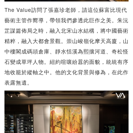
The Value訪問了張嘉珍老師，請這位蘇富比現代
藝術主管作嚮導，帶領我們參透此巨作之美。朱沅
芷謀篇佈局之時，融入北宋山水結構，將中國藝術
精粹，融入大都會景觀。崇山峻嶺化摩天高廈，山
中樓閣成碼頭倉庫、靜水恬溪為熙攘河道、奇松怪
石變成草坪人物。紐約喧嚷紛囂的面貌，統統有序
地收籠於縱軸之中。他的文化背景與修為，在此作
表露無遺。