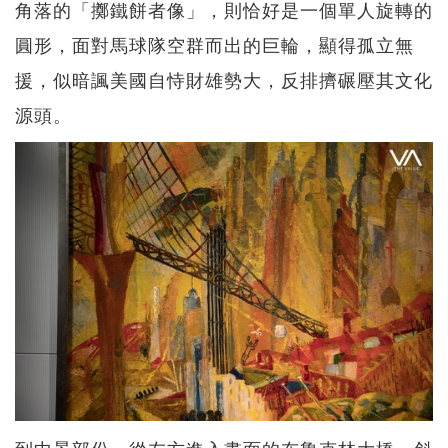
角落的「擲鐵餅者像」，則恰好是一個單人旋轉的
圓形，面對馬球隊空群而出的巨輪，顯得孤立無
援，似暗諷美國自恃財雄勢大，反排擠碾壓其文化
源頭。
到中景部份，從左方進入畫面的布魯克林大橋，斜