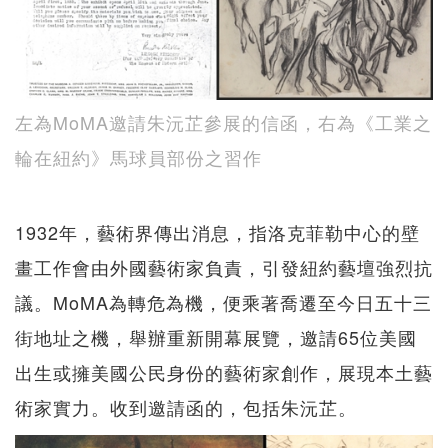
左為MoMA邀請朱沅芷參展的信函，右為《工業之
輪在紐約》馬球員部份之習作
1932年，藝術界傳出消息，指洛克菲勒中心的壁
畫工作會由外國藝術家負責，引發紐約藝壇強烈抗
議。MoMA為轉危為機，便乘著喬遷至今日五十三
街地址之機，舉辦重新開幕展覽，邀請65位美國
出生或擁美國公民身份的藝術家創作，展現本土藝
術家實力。收到邀請函的，包括朱沅芷。