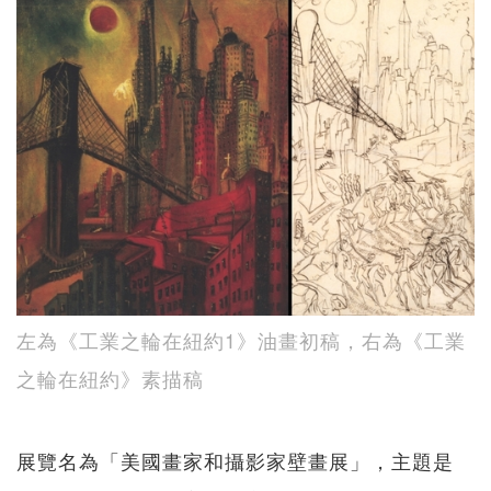
左為《工業之輪在紐約1》油畫初稿，右為《工業
之輪在紐約》素描稿
展覽名為「美國畫家和攝影家壁畫展」，主題是