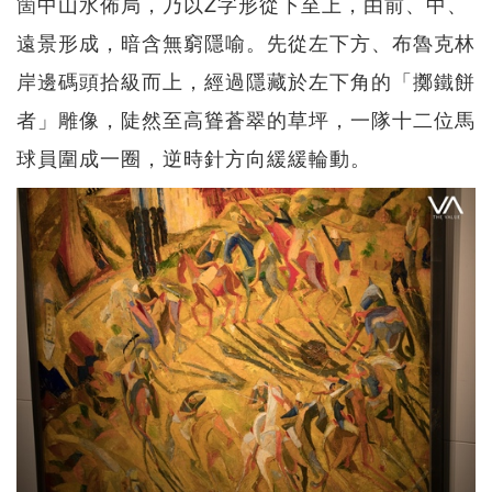
箇中山水佈局，乃以Z字形從下至上，由前、中、
遠景形成，暗含無窮隱喻。先從左下方、布魯克林
岸邊碼頭拾級而上，經過隱藏於左下角的「擲鐵餅
者」雕像，陡然至高聳蒼翠的草坪，一隊十二位馬
球員圍成一圈，逆時針方向緩緩輪動。