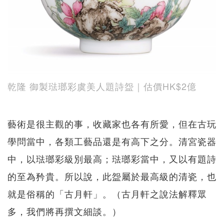
乾隆 御製琺瑯彩虞美人題詩盌｜估價HK$2億
藝術是很主觀的事，收藏家也各有所愛，但在古玩
學問當中，各類工藝品還是有高下之分。清宮瓷器
中，以琺瑯彩級別最高；琺瑯彩當中，又以有題詩
的至為矜貴。所以說，此盌屬於最高級的清瓷，也
就是俗稱的「古月軒」。（古月軒之說法解釋眾
多，我們將再撰文細談。）