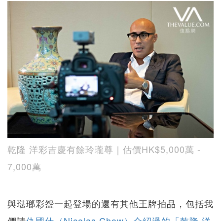
乾隆 洋彩吉慶有餘玲瓏尊｜估價HK$5,000萬 -
7,000萬
與琺瑯彩盌一起登場的還有其他王牌拍品，包括我
們請
仇國仕（Nicolas Chow）介紹過的「乾隆 洋