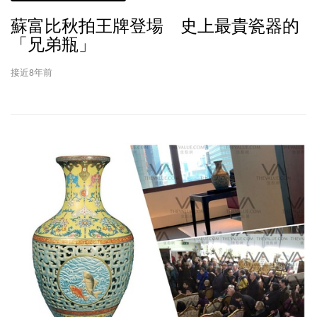
蘇富比秋拍王牌登場 史上最貴瓷器的
「兄弟瓶」
接近8年前