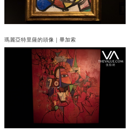
瑪麗亞特里薩的頭像｜畢加索