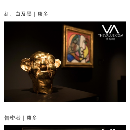
紅、白及黑｜康多
告密者｜康多