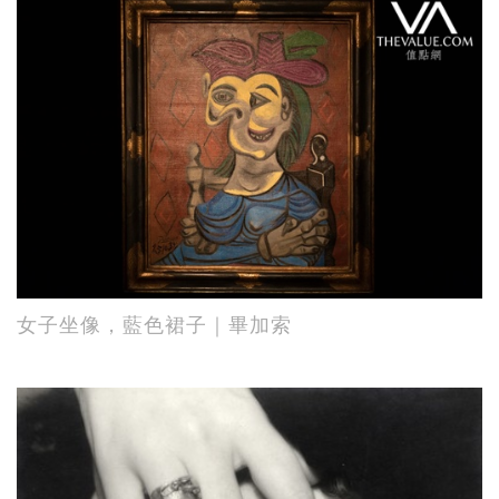
女子坐像，藍色裙子｜畢加索