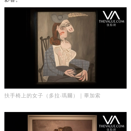
扶手椅上的女子（多拉‧瑪爾）｜畢加索