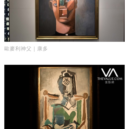
歐麥利神父｜康多