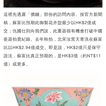
這裡先透露「價錢」部份的訪問內容。按官方新聞
稿，蘇富比預期此御製花卉盌最少以HK$2億成
交；仇國仕則向我們說，此重器很有機會打破中國
瓷器拍賣紀錄。去年秋拍，北宋汝窯天青洗在蘇富
比以HK$2.94億成交。即是說，HK$2億只是保守
說法，蘇富比真正預期的，是HK$3億（約NT$11
億）或更多。