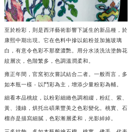
至於粉彩，則是西洋藝術影響下誕生的新品種，於
康熙中期出現。它在色料中摻以鉛粉並加施玻璃
白，有意令色彩不那麼濃艷。用分水淡洗法塗飾花
紋層次，色階繁多，色調溫潤柔和。
雍正年間，官窯初次嘗試結合二者。一般而言，多
如本瓶一樣 - 以鬥彩為主，增添少量粉彩為輔。
細看本品桃紋，以粉彩細緻色調相綴，粉紅、紫、
黃、淺綠，烘托出碩果豐美之色彩變化。桃實、石
榴亦是描寫細膩，色彩漸層柔和，光影綽綽。
三多紋飾，多如本瓶般繪石榴、桃實、佛手，代表