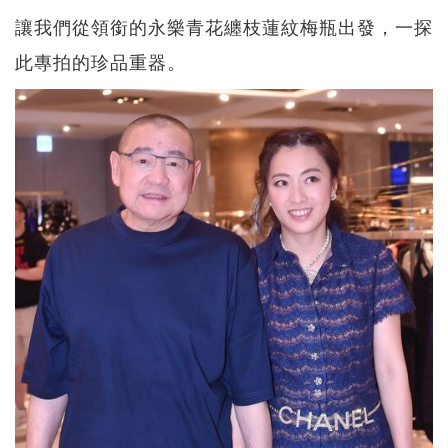
讓我們從領銜的永樂青花纏枝蓮紋梅瓶出發，一探
此專拍的珍品重器。