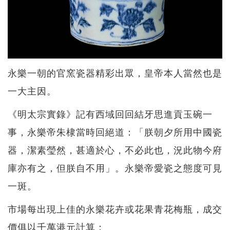
永樂一朝的官窯瓷器精彩出眾，皇帝本人當然也是
一大主因。
《明太宗實錄》記有西域回回結牙思進貢玉碗一
事，永樂帝朱棣當時回絕道：「朕朝夕所用中國瓷
器，潔素瑩然，甚適於心，不必此也，況此物今府
庫亦有之，但朕自不用」。永樂帝愛瓷之態度可見
一斑。
市場每出現上佳的永樂花卉或花果青花梅瓶，成交
價俱以千萬港元計算：