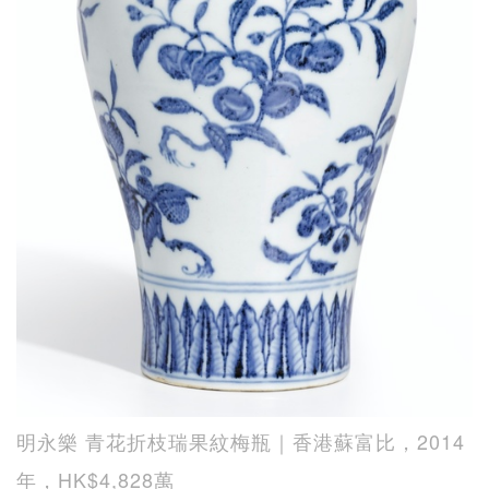
明永樂 青花折枝瑞果紋梅瓶｜香港蘇富比，2014
年，HK$4,828萬