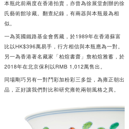
本瓶此前兩度在香港拍賣，亦曾為徐展堂創辦的徐
氏藝術館珍藏。翻查紀錄，有兩器與本瓶最為相
似。
一為英國鐵路基金會舊藏，於1989年在香港蘇富
比以HK$396萬易手，行方相信與本瓶應為一對。
另一為香港著名藏家「柏煊書齋」詹柏煊雅蓄，於
2018年在北京保利以RMB 1,012萬售出。
同場剛巧另有一對鬥彩加粉彩三多盌，為雍正朝出
品，正好讓我們對比和研究雍乾兩朝風格之異。