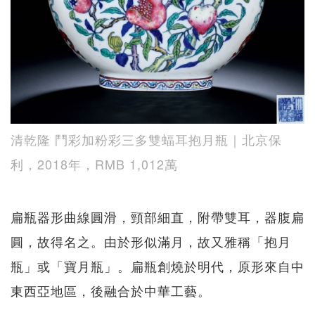
清乾隆 鬥彩加粉彩三多雙蝠耳抱月瓶｜北京保
利，2018年，RMB 1,012萬
扁瓶器形曲線圓滑，頸部細直，附帶雙耳，器腹扁
圓，故得名之。由於形似滿月，故又雅稱「抱月
瓶」或「寶月瓶」。扁瓶創燒於明代，原形來自中
東西亞地區，後融合於中華工藝。