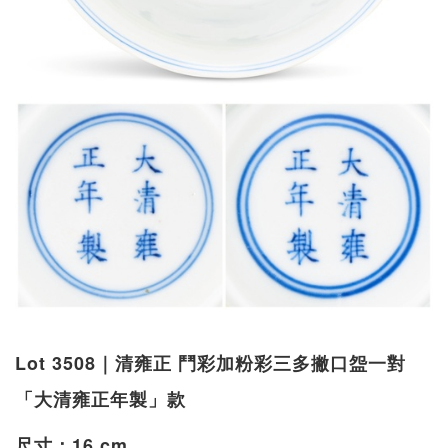
Lot 3508｜清雍正 鬥彩加粉彩三多撇口盌一對
「大清雍正年製」款
尺寸：16 cm