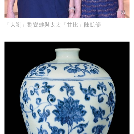
「大劉」劉鑾雄與太太「甘比」陳凱韻