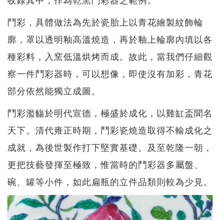
鬥彩，具體做法為先於瓷胎上以青花繪製紋飾輪
廓，罩以透明釉高溫燒造，再於釉上輪廓內填以各
種彩料，入窯低溫烘烤而成。故此，當我們仔細觀
察一件鬥彩器時，可以想像，即使沒有加彩，青花
部分依然能獨立成圖。
鬥彩濫觴於明代宣德，極盛於成化，以雞缸盃聞名
天下。清代雍正時期，鬥彩瓷燒造取得不輸成化之
成就，為後世製作打下堅實基礎。及至乾隆一朝，
更把技藝發揮至極致，惟當時的鬥彩器多屬盤、
碗、罐等小件，如此扁瓶的立件品類則較為少見。