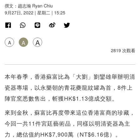
撰文：趙志瀚 Ryan Chiu
9月27日, 2022 | 星期二 | 15:25
A
A
A
2819 次觀看
本年春季，香港蘇富比為「大劉」劉鑾雄舉辦明清
瓷器專場，以永樂朝的青花夔龍紋罐為首，8件上
陣官窯悉數售出，斬獲HK$1.13億成交額。
來到金秋，蘇富比再度帶來這位香港富商的珍藏，
今回一共11件宮廷藝術品，同樣以明清瓷器為主
力，總估值約HK$7,900萬（NT$6.16億）。