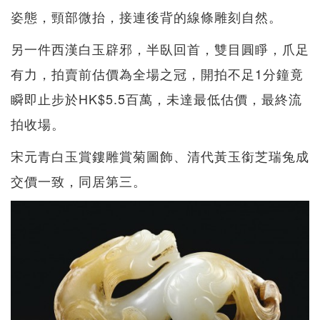
姿態，頸部微抬，接連後背的線條雕刻自然。
另一件西漢白玉辟邪，半臥回首，雙目圓睜，爪足
有力，拍賣前估價為全場之冠，開拍不足1分鐘竟
瞬即止步於HK$5.5百萬，未達最低估價，最終流
拍收場。
宋元青白玉賞鏤雕賞菊圖飾、清代黃玉銜芝瑞兔成
交價一致，同居第三。