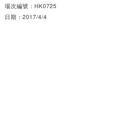
場次編號：HK0725
日期：2017/4/4
總成交額：HK$20,012,500
拍品數目：35
成交：17
未成交：18
拍品平均成交價：HK1,177,206
成交率：49%
（除非特別說明，所有成交價均含佣金）