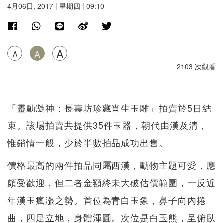
4月06日, 2017 | 星期四 | 09:10
A
A
A
2103 次觀看
「靈動凝神：長壽坊珍藏肖生玉雕」拍賣於5日結
束。該場拍賣共提供35件玉器，朝代由漢及清，
惟銷情一般，少於半數拍品成功出售。
價格最高的兩件拍品同屬西漢，動物主題可愛，應
頗受歡迎，但二者金額終未大破估價範圍，一反近
年漢玉瘋漲之勢。首位為青白玉象，鼻子向內捲
曲，四足立地，身體渾圓。次位是白玉熊，呈俯臥